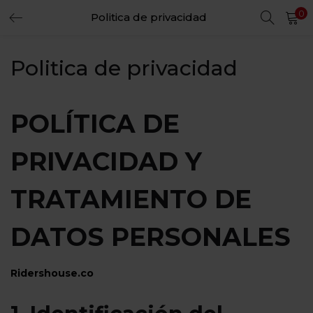
0
Politica de privacidad
LOGIN
REGISTER
Politica de privacidad
Enter your username and password to login.
POLÍTICA DE
Remember me
PRIVACIDAD Y
Login
TRATAMIENTO DE
Lost password?
DATOS PERSONALES
Ridershouse.co