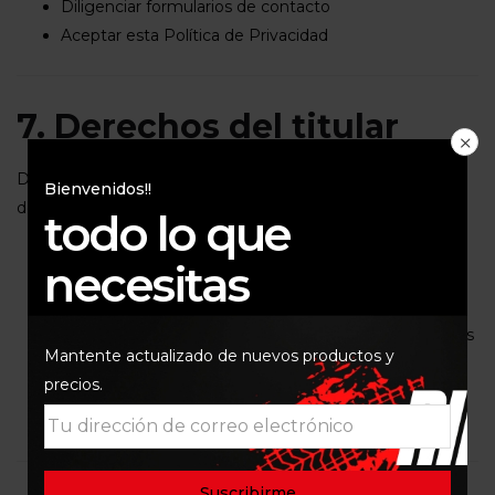
Diligenciar formularios de contacto
Aceptar esta Política de Privacidad
7. Derechos del titular
De acuerdo con la legislación colombiana, el titular tiene
Bienvenidos!!
derecho a:
todo lo que
Conocer, actualizar y rectificar sus datos personales
necesitas
Solicitar prueba de la autorización otorgada
Ser informado sobre el uso de sus datos
Revocar la autorización y/o solicitar la supresión de los
Mantente actualizado de nuevos productos y
datos cuando sea procedente
precios.
Presentar quejas ante la Superintendencia de
Industria y Comercio (SIC)