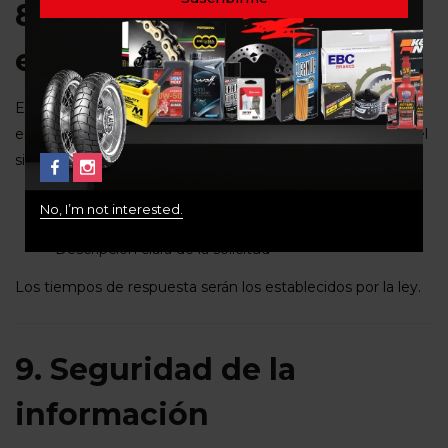
8. Procedimiento para
ejercer los derechos
El titular podrá ejercer sus derechos enviando una solicitud
escrita a través de los canales de contacto disponibles en el
sitio web
Ridershouse.co
, indicando:
Nombre completo
No, I’m not interested.
Documento de identidad
Descripción clara de la solicitud
Los tiempos de respuesta serán los establecidos por la ley.
9. Seguridad de la
información