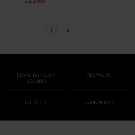
$
358.000
1
2
ENVÍO RAPIDO Y
RESPALDO
SEGURO
SOPORTE
COMUNIDAD