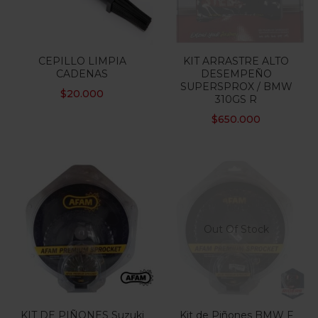
CEPILLO LIMPIA
KIT ARRASTRE ALTO
CADENAS
DESEMPEÑO
SUPERSPROX / BMW
$
20.000
310GS R
$
650.000
Out Of Stock
KIT DE PIÑONES Suzuki
Kit de Piñones BMW F