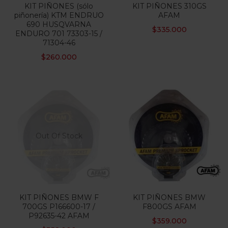
KIT PIÑONES (sólo
KIT PIÑONES 310GS
piñonería) KTM ENDRUO
AFAM
690 HUSQVARNA
$
335.000
ENDURO 701 73303-15 /
71304-46
$
260.000
Out Of Stock
KIT PIÑONES BMW F
KIT PIÑONES BMW
700GS P166600-17 /
F800GS AFAM
P92635-42 AFAM
$
359.000