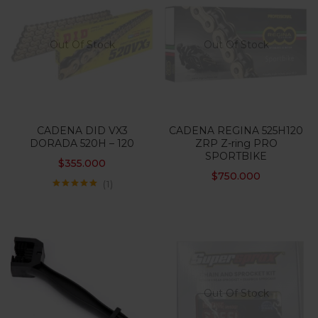
Out Of Stock
Out Of Stock
CADENA DID VX3
CADENA REGINA 525H120
DORADA 520H – 120
ZRP Z-ring PRO
SPORTBIKE
$
355.000
$
750.000
1
Valorado con
5.00
de 5
Out Of Stock