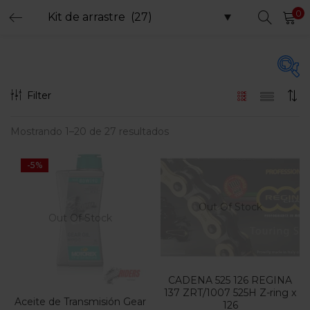
0
LOGIN
REGISTER
Enter your username and password to login.
Filter
Precio
Mostrando 1–20 de 27 resultados
Remember me
-5%
Login
$20.000
$750.000
Precio:
—
Lost password?
Filtro
Out Of Stock
Out Of Stock
En oferta
(15)
CADENA 525 126 REGINA
137 ZRT/1007 525H Z-ring x
Aceite de Transmisión Gear
126
Etiquetas