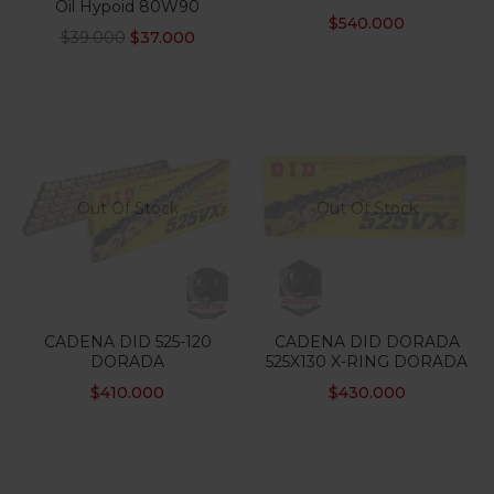
Oil Hypoid 80W90
$
540.000
$
39.000
$
37.000
Out Of Stock
Out Of Stock
CADENA DID 525-120
CADENA DID DORADA
DORADA
525X130 X-RING DORADA
$
410.000
$
430.000