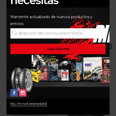
necesitas
Mantente actualizado de nuevos productos y
precios.
KIT DE PIÑONES
KIT DE PIÑONES
KAWASAKI NINJA 300
KAWASAKI VERSYS 300
P24502-14/P16500-42
P24502-14/P16500-46
$
255.000
$
275.000
No, I’m not interested.
Out Of Stock