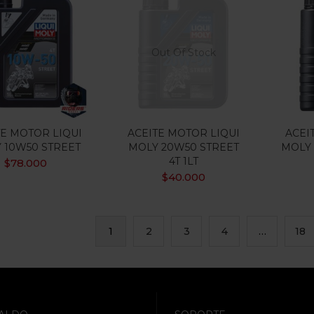
Out Of Stock
TE MOTOR LIQUI
ACEITE MOTOR LIQUI
ACEI
 10W50 STREET
MOLY 20W50 STREET
MOLY 
4T 1LT
$
78.000
$
40.000
1
2
3
4
…
18