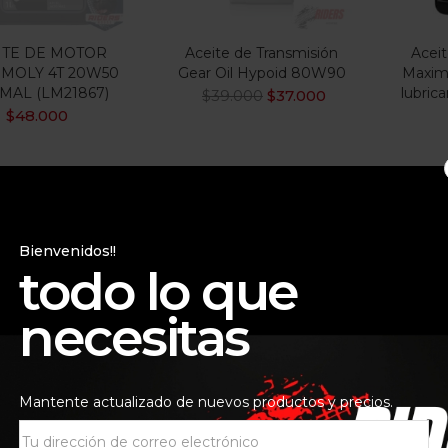
ITE DE MOTOR
Aceite de Transmisión
Aceit
 MOLY 4T 20W50
Gear Oil Hypoid 80W90
Maxim
MAL (LM21867)
lubric
$
39.000
$
37.000
$
48.000
Bienvenidos!!
todo lo que
necesitas
Mantente actualizado de nuevos productos y precios.
E MOTOR 10W40
ACEITE MOTOR 10W50
ACEI
ET LIQUI MOLY
OFF ROAD LIQUI
WOLF
LM1521
MOLY 1LT