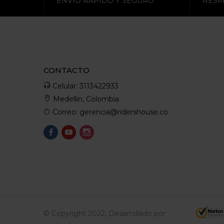
ENVÍO RAPIDO Y SEGURO
RESP
CONTACTO
Celular: 3113422933
Medellin, Colombia
Correo: gerencia@ridershouse.co
© Copyright 2022, Desarrollado por