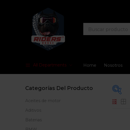
All Departments
Home
Nosotros
Categorías Del Producto
Aceites de motor
Prec
Aditivos
Baterias
BMW