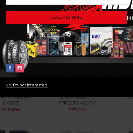
$
75.000
$
105.000
No, I’m not interested.
ITE MOTOR 4T
ACEITE MOTOR 5W40
ACEI
W40 OFFROAD
LIQUI MOLY HC
MO
LM3055
STREET LM20750
$
95.000
$
75.000