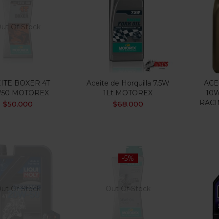
$3
$75.000.000
:
—
ILTRO
ut Of Stock
 oferta
(15)
ITE BOXER 4T
Aceite de Horquilla 7.5W
ACE
W50 MOTOREX
1Lt MOTOREX
10W
RACI
gorias
$
50.000
$
68.000
gorias
uetas
-5%
ut Of Stock
Out Of Stock