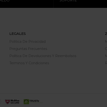
ALDO
SOPORTE
LEGALES
Politica De Privacidad
M
Preguntas Frecuentes
C
Política De Devoluciones Y Reembolsos
M
Terminos Y Condiciones
R