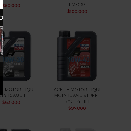
LM3063
$
50.000
$
100.000
TE MOTOR LIQUI
ACEITE MOTOR LIQUI
LY 10W30 LT
MOLY 10W40 STREET
RACE 4T 1LT
$
63.000
$
97.000