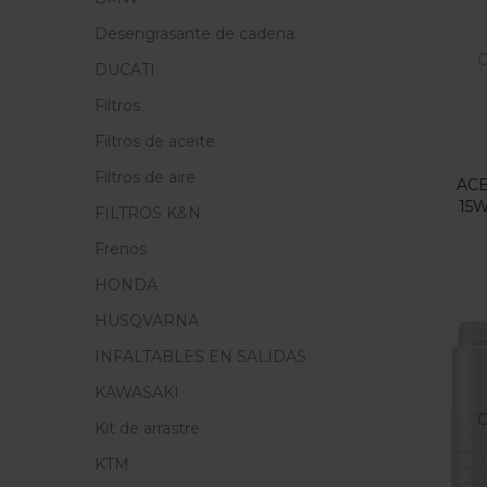
Precio
Desengrasante de cadena
F
O
DUCATI
Filtros
En
Filtros de aceite
Filtros de aire
ACE
15
FILTROS K&N
Cate
Frenos
Cate
HONDA
HUSQVARNA
Etiq
INFALTABLES EN SALIDAS
KAWASAKI
O
Kit de arrastre
KTM