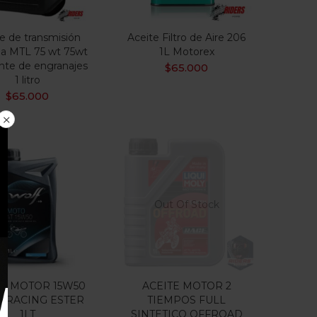
e de transmisión
Aceite Filtro de Aire 206
a MTL 75 wt 75wt
1L Motorex
ante de engranajes
$
65.000
1 litro
$
65.000
Out Of Stock
TE MOTOR 15W50
ACEITE MOTOR 2
 RACING ESTER
TIEMPOS FULL
1LT
SINTETICO OFFROAD