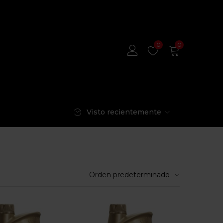
0
0
Visto recientemente
Orden predeterminado