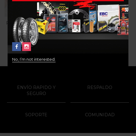
PALANCA CON UÑA PARA
DESMONTAR LLANTA
$
20.000
No, I’m not interested.
ENVÍO RAPIDO Y
RESPALDO
SEGURO
SOPORTE
COMUNIDAD