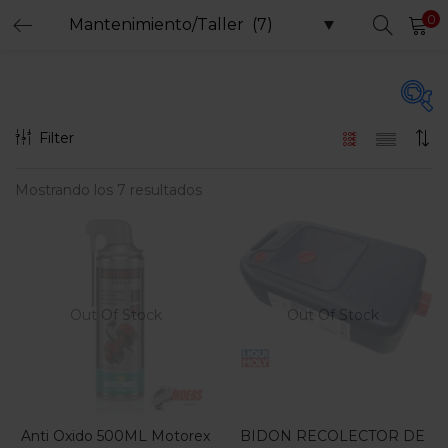
0
LOGIN
REGISTER
Enter your username and password to login.
Filter
Precio
Mostrando los 7 resultados
Remember me
Login
$20.000
$399.000
Precio:
—
Lost password?
Filtro
Out Of Stock
Out Of Stock
En oferta
(15)
Anti Oxido 500ML Motorex
BIDON RECOLECTOR DE
Etiquetas