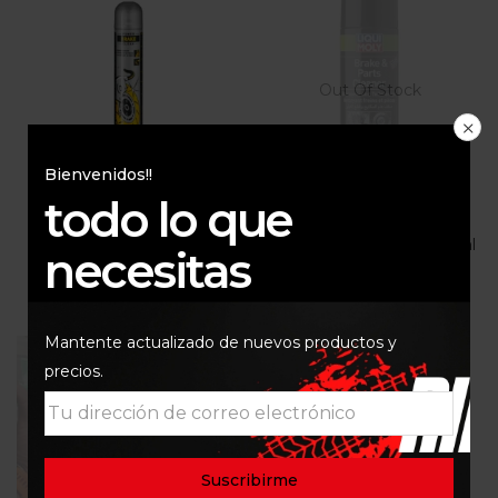
Out Of Stock
Bienvenidos!!
todo lo que
Limpiador de Frenos
Limpiador de Piezas y
Motorex 750Ml
Frenos LIQUI MOLY 500ml
necesitas
$
40.000
$
27.000
Mantente actualizado de nuevos productos y
precios.
Out Of Stock