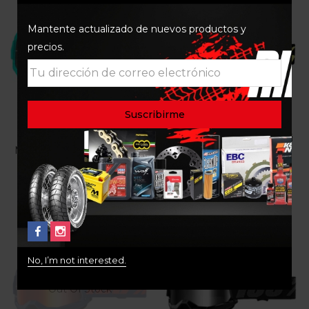
Mantente actualizado de nuevos productos y
precios.
Goggle 100% Strata 2
Goggle 100% Strata 2 Mini
Maupiti Lente Silver Espejo
Amarillo Lente Clear 3306
2820
$
89.900
$
189.900
No, I’m not interested.
Out Of Stock