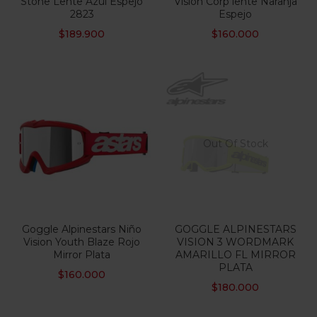
Stone Lente Azul Espejo
Vision Corp lente Naranja
2823
Espejo
$
189.900
$
160.000
Out Of Stock
Goggle Alpinestars Niño
GOGGLE ALPINESTARS
Vision Youth Blaze Rojo
VISION 3 WORDMARK
Mirror Plata
AMARILLO FL MIRROR
PLATA
$
160.000
$
180.000