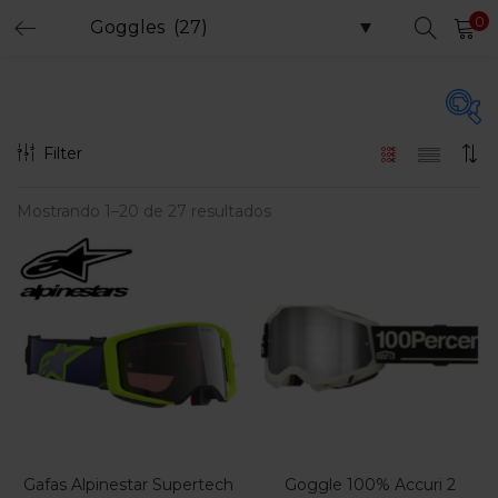
0
LOGIN
REGISTER
Enter your username and password to login.
Filter
Precio
Mostrando 1–20 de 27 resultados
Remember me
Login
$89.900
$599.900
Precio:
—
Lost password?
Filtro
En oferta
(15)
Gafas Alpinestar Supertech
Goggle 100% Accuri 2
Etiquetas