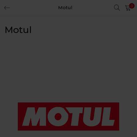
0
Motul
LOGIN
REGISTER
Motul
Enter your username and password to login.
Remember me
Login
Lost password?