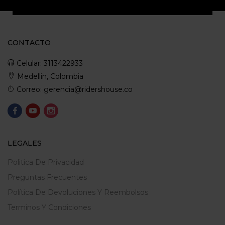
CONTACTO
Celular: 3113422933
Medellin, Colombia
Correo: gerencia@ridershouse.co
LEGALES
Politica De Privacidad
Preguntas Frecuentes
Política De Devoluciones Y Reembolsos
Terminos Y Condiciones