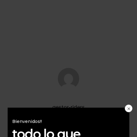
gestor-riders
All Author Posts
Bienvenidos!!
todo lo que