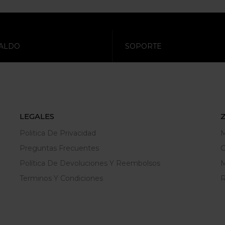
ALDO
SOPORTE
LEGALES
Politica De Privacidad
M
Preguntas Frecuentes
C
Política De Devoluciones Y Reembolsos
M
Terminos Y Condiciones
R