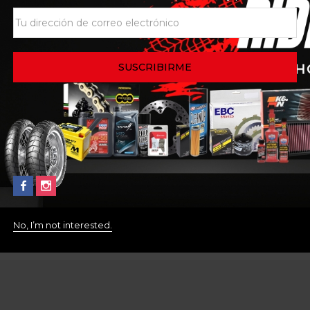
esarrolladas por Alpinestars están construidas a partir de u
fil anatómico presenta un sistema de cierre doble con una so
 espinilla resistente y duradera se fija de forma segura con 
ta una suela única de alta resistencia que ofrece durabilida
compuesto dual inyectado de una sola pieza con protector 
e compuesto que incluye una parte superior de EVA y Lycra
eforzado.
da está inyectada con polímero de alto módulo para resisten
ntrol y movimiento de precisión, protección adicional para 
No, I’m not interested.