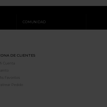
COMUNIDAD
ZONA DE CLIENTES
i Cuenta
arrito
is Favoritos
atrear Pedido