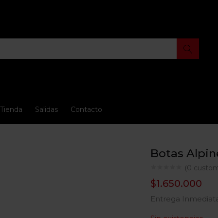
Tienda
Salidas
Contacto
Botas Alpine
(
0
custom
$
1.650.000
Entrega Inmediata