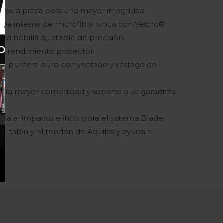
na sola pieza para una mayor integridad
lapa interna de microfibra unida con Velcro®
una hebilla ajustable de precisión.
d y rendimiento protector.
de puntera duro coinyectado y vástago de
 para mayor comodidad y soporte que garantiza
cia al impacto e incorpora el sistema Blade
el talón y el tendón de Aquiles y ayuda a