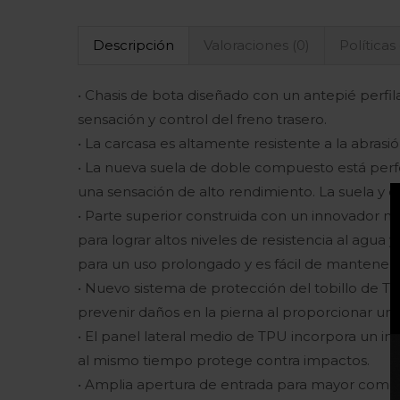
Descripción
Valoraciones (0)
Políticas
• Chasis de bota diseñado con un antepié perf
sensación y control del freno trasero.
• La carcasa es altamente resistente a la abrasió
• La nueva suela de doble compuesto está perf
una sensación de alto rendimiento. La suela y e
• Parte superior construida con un innovador mat
para lograr altos niveles de resistencia al agua
para un uso prolongado y es fácil de mantener y
• Nuevo sistema de protección del tobillo de T
prevenir daños en la pierna al proporcionar un al
• El panel lateral medio de TPU incorpora un i
al mismo tiempo protege contra impactos.
• Amplia apertura de entrada para mayor comodi