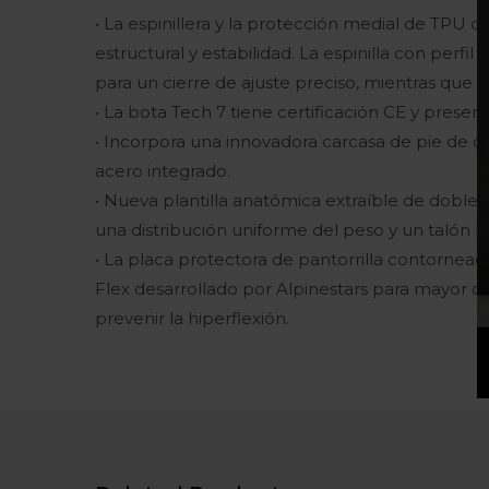
• La espinillera y la protección medial de TPU d
estructural y estabilidad. La espinilla con per
para un cierre de ajuste preciso, mientras que la
• La bota Tech 7 tiene certificación CE y presen
• Incorpora una innovadora carcasa de pie de 
acero integrado.
• Nueva plantilla anatómica extraíble de dobl
una distribución uniforme del peso y un talón r
• La placa protectora de pantorrilla contornea
Flex desarrollado por Alpinestars para mayor co
prevenir la hiperflexión.