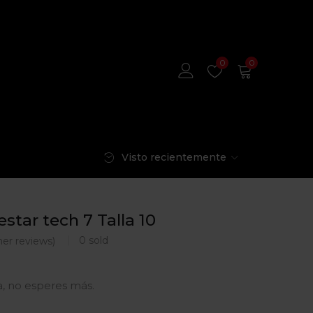
0
0
Visto recientemente
star tech 7 Talla 10
0
sold
er reviews)
, no esperes más.