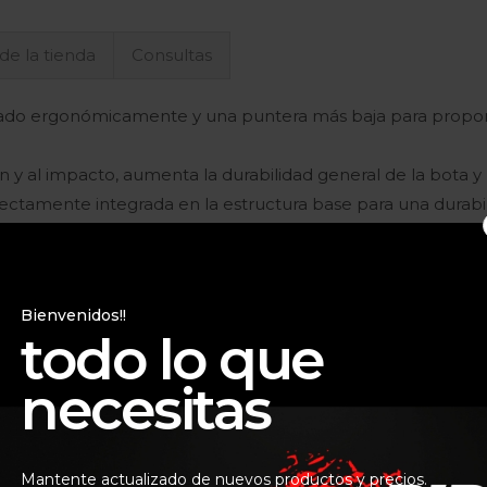
 de la tienda
Consultas
ilado ergonómicamente y una puntera más baja para propor
n y al impacto, aumenta la durabilidad general de la bota y 
ectamente integrada en la estructura base para una durabi
l inserto del reposapiés son reemplazables.
erial de microfibra que es flexible y resistente a la abrasi
 y durabilidad y un mejor rendimiento de ahorro de peso. El 
Bienvenidos!!
 limpiar.
todo lo que
PU que incorpora un enlace biomecánico entre las secciones
ivio progresivo de las fuerzas de torsión.
necesitas
nserto de goma avanzado en forma de panal y está diseñado p
dad y permite un amplio ajuste y soporte para la pantorril
Mantente actualizado de nuevos productos y precios.