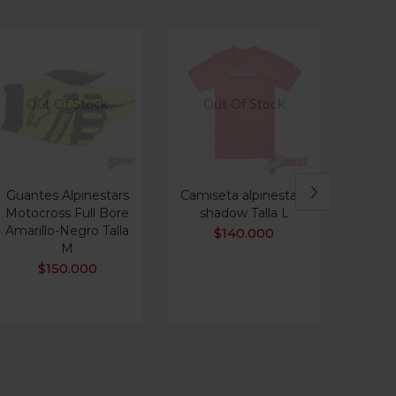
Out Of Stock
Out Of Stock
Ou
Guantes Alpinestars
Camiseta alpinestars
Motocross Full Bore
shadow Talla L
AL
Amarillo-Negro Talla
D
$
140.000
M
NE
$
150.000