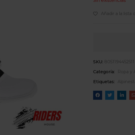
Sin existencias
Añadir a la lista
SKU:
8051194452511
Categoría:
Ropa y 
Etiquetas:
Alpinest