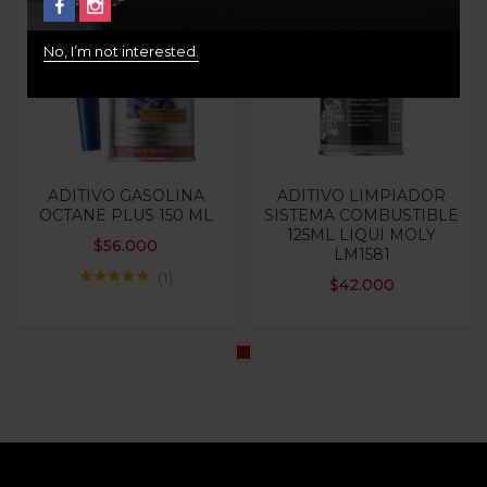
No, I’m not interested.
ADITIVO GASOLINA
ADITIVO LIMPIADOR
OCTANE PLUS 150 ML
SISTEMA COMBUSTIBLE
125ML LIQUI MOLY
$
56.000
LM1581
1
$
42.000
Valorado con
5.00
de 5