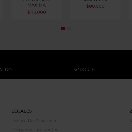
MAXIMA
$
80.000
$
113.000
ALDO
SOPORTE
LEGALES
Politica De Privacidad
M
Preguntas Frecuentes
C