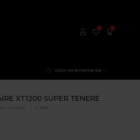
0
0
Visto recientemente
AIRE XT1200 SUPER TENERE
0
sold
er reviews)