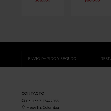
$
68.000
$
80.000
ENVÍO RAPIDO Y SEGURO
RESP
CONTACTO
Celular: 3113422933
Medellin, Colombia