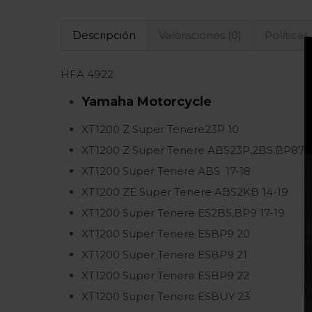
Descripción
Valoraciones (0)
Políticas
HFA 4922
Yamaha
Motorcycle
XT1200 Z Super Tenere
23P
10
XT1200 Z Super Tenere ABS
23P,2BS,BP87
1
XT1200 Super Tenere ABS
17-18
XT1200 ZE Super Tenere ABS
2KB
14-19
XT1200 Super Tenere ES
2BS,BP9
17-19
XT1200 Super Tenere ES
BP9
20
XT1200 Super Tenere ES
BP9
21
XT1200 Super Tenere ES
BP9
22
XT1200 Super Tenere ES
BUY
23