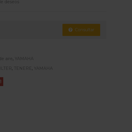
 de deseos
Consultar
de aire
,
YAMAHA
ILTER
,
TENERE
,
YAMAHA