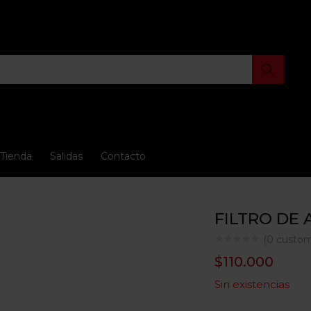
Tienda
Salidas
Contacto
FILTRO DE 
(
0
custom
$
110.000
Sin existencias