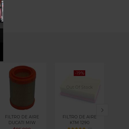
-19%
Out Of Stock
FILTRO DE AIRE
FILTRO DE AIRE
FILT
DUCATI MIW
KTM 1290
RO
ENF
1