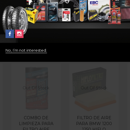
No, I’m not interested.
Out Of Stock
Out Of Stock
COMBO DE
FILTRO DE AIRE
LIMPIEZA PARA
PARA BMW 1200
FILTRO AIRE
1250 HIFLO