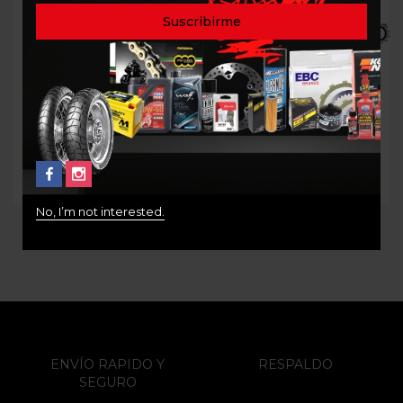
KIT PIÑONES (sólo
KIT PIÑONES BMW
piñonería) KTM ENDRUO
F800GS AFAM
690 HUSQVARNA
$
359.000
ENDURO 701 73303-15 /
71304-46
$
260.000
No, I’m not interested.
ENVÍO RAPIDO Y
RESPALDO
SEGURO