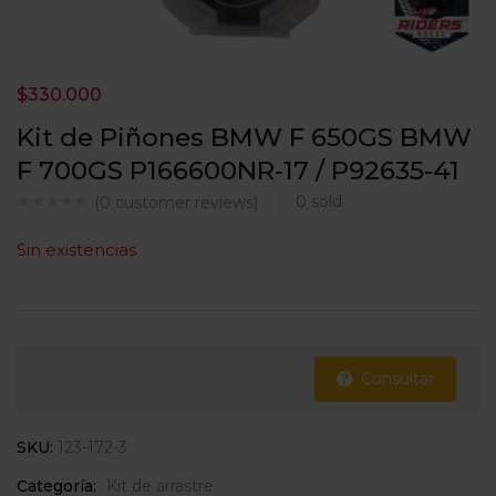
$
330.000
Kit de Piñones BMW F 650GS BMW
F 700GS P166600NR-17 / P92635-41
0
sold
(
0
customer reviews)
Sin existencias
Consultar
SKU:
123-172-3
Categoría:
Kit de arrastre