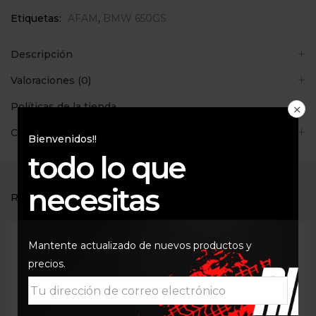
Etiquetas:
AFAM
,
BMW 650GS
Descripción
Valoraciones (0)
Políticas de la tienda
Consultas
Bienvenidos!!
todo lo que
necesitas
RELATED PRODUCTS
Mantente actualizado de nuevos productos y
precios.