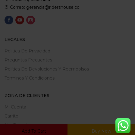
Correo: gerencia@ridershouse.co
LEGALES
Politica De Privacidad
Preguntas Frecuentes
Política De Devoluciones Y Reembolsos
Terminos Y Condiciones
ZONA DE CLIENTES
Mi Cuenta
Carrito
Mis Favoritos
Add To Cart
Buy Now
Ratrear Pedido