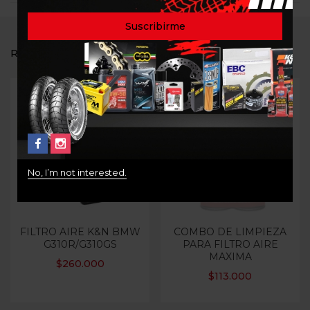
RELATED PRODUCTS
Out Of Stock
No, I’m not interested.
FILTRO AIRE K&N BMW
COMBO DE LIMPIEZA
G310R/G310GS
PARA FILTRO AIRE
MAXIMA
$
260.000
$
113.000