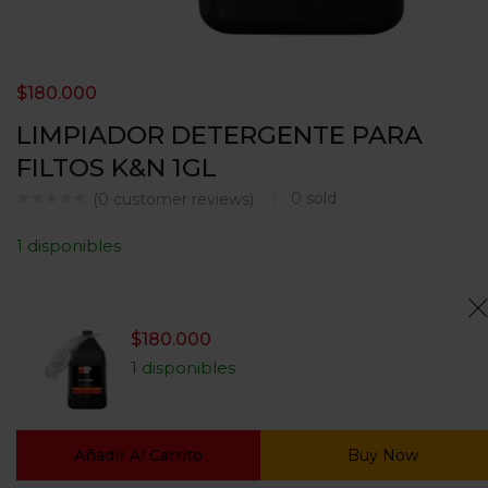
$
180.000
LIMPIADOR DETERGENTE PARA
FILTOS K&N 1GL
0
sold
(
0
customer reviews)
1 disponibles
$
180.000
1 disponibles
Añadir Al Carrito
Buy Now