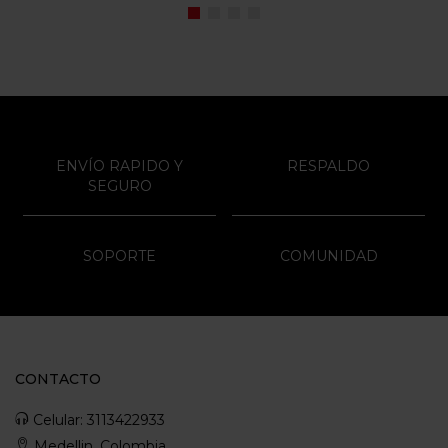
ENVÍO RAPIDO Y
RESPALDO
SEGURO
SOPORTE
COMUNIDAD
CONTACTO
Celular: 3113422933
Medellin, Colombia