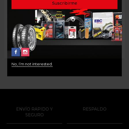
LUBRICANTE CADENA
ACEITE MOTOREX 10W50
OFF ROAD MAXIMA SYN
POWER SYNT
CHAIN GUARD 220ml
$
80.000
$
48.000
No, I’m not interested.
ENVÍO RAPIDO Y
RESPALDO
SEGURO