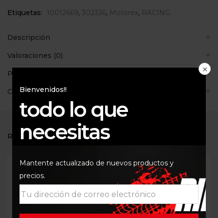
Etiquetas:
10012669
,
302336
,
Motorex
,
RACING
Descripción
Valoraciones (0)
Políticas de la tienda
Bienvenidos!!
Consultas
todo lo que
necesitas
RELATED PRODUCTS
Mantente actualizado de nuevos productos y
precios.
Out Of Stock