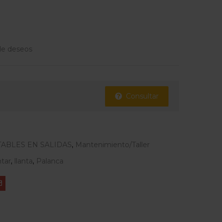
 de deseos
Consultar
TABLES EN SALIDAS
,
Mantenimiento/Taller
tar
,
llanta
,
Palanca