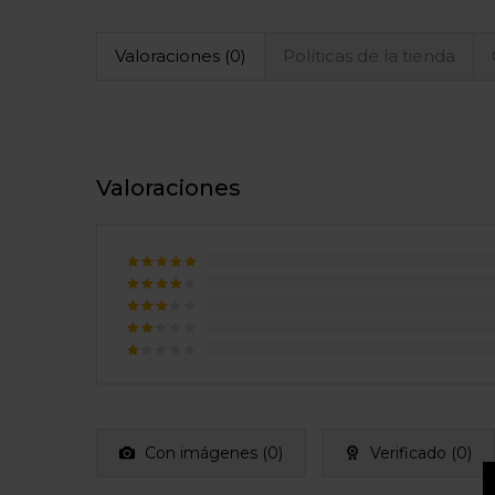
Valoraciones (0)
Políticas de la tienda
Valoraciones
Valorado
con
5
de
Valorado
5
con
4
Valorado
de 5
con
3
Valorado
de 5
con
Valorado
2
con
de
1
5
de
5
Con imágenes (
0
)
Verificado (
0
)