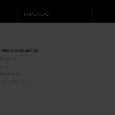
COMUNIDAD
ZONA DE CLIENTES
i Cuenta
arrito
is Favoritos
atrear Pedido