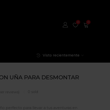
0
0
Visto recientemente
ON UÑA PARA DESMONTAR
0
sold
er reviews)
o perfecto para llevar a tus aventuras en