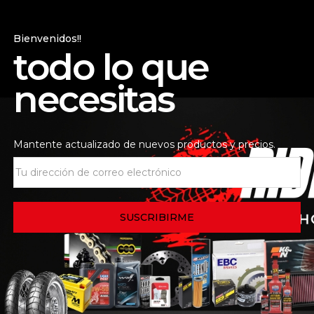
Bienvenidos!!
CA CON UÑA PARA
todo lo que
necesitas
.
Los campos obligatorios
Mantente actualizado de nuevos productos y precios.