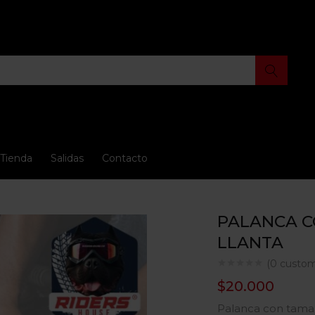
Tienda
Salidas
Contacto
PALANCA C
LLANTA
(
0
custom
$
20.000
Palanca con tamañ