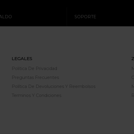
ALDO
SOPORTE
LEGALES
Politica De Privacidad
M
Preguntas Frecuentes
C
Política De Devoluciones Y Reembolsos
M
Terminos Y Condiciones
R