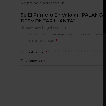
No hay valoraciones aún.
Sé El Primero En Valorar “PALAN
DESMONTAR LLANTA”
Review now to get coupon!
Tu dirección de correo electrónico no será publicada
están marcados con
*
Tu puntuación
*
Tu valoración
*