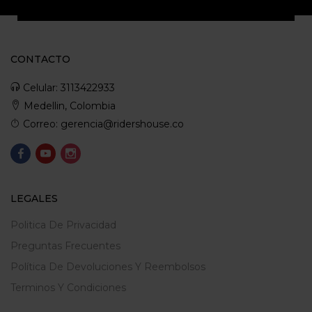
CONTACTO
Celular: 3113422933
Medellin, Colombia
Correo: gerencia@ridershouse.co
LEGALES
Politica De Privacidad
Preguntas Frecuentes
Política De Devoluciones Y Reembolsos
Terminos Y Condiciones