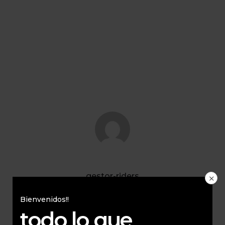
gestor-riders
All Author Posts
Bienvenidos!!
todo lo que