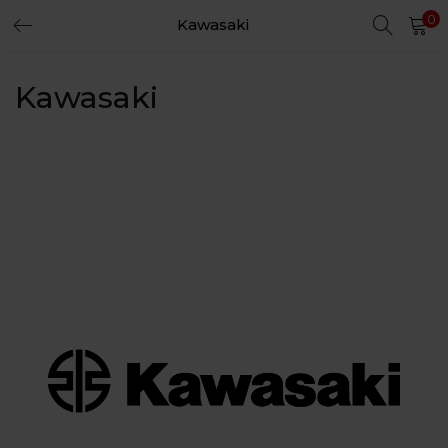
0
Kawasaki
LOGIN
REGISTER
Kawasaki
Enter your username and password to login.
Remember me
Login
Lost password?