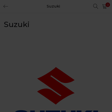
0
Suzuki
LOGIN
REGISTER
Suzuki
Enter your username and password to login.
Remember me
Login
Lost password?