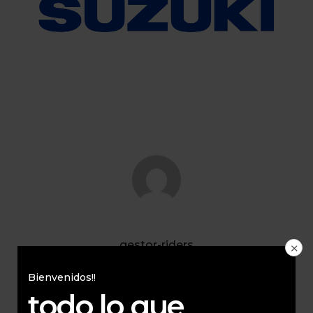
gestor-riders
All Author Posts
Bienvenidos!!
todo lo que