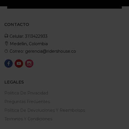
CONTACTO
Celular: 3113422933
Medellin, Colombia
Correo: gerencia@ridershouse.co
LEGALES
Politica De Privacidad
Preguntas Frecuentes
Política De Devoluciones Y Reembolsos
Terminos Y Condiciones