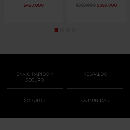
$
480.000
$
950.000
$
899.000
ENVÍO RAPIDO Y
RESPALDO
SEGURO
SOPORTE
COMUNIDAD