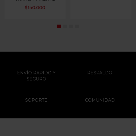
$
140.000
ENVÍO RAPIDO Y
RESPALDO
SEGURO
SOPORTE
COMUNIDAD