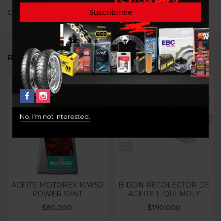
Consultas
RELATED PRODUCTS
No, I’m not interested.
Out Of Stock
ACEITE MOTOREX 10W50
BIDON RECOLECTOR DE
POWER SYNT
ACEITE LIQUI MOLY
$
80.000
$
190.000