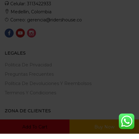
Celular: 3113422933
Medellin, Colombia
Correo: gerencia@ridershouse.co
LEGALES
Politica De Privacidad
Preguntas Frecuentes
Política De Devoluciones Y Reembolsos
Terminos Y Condiciones
ZONA DE CLIENTES
Mi Cuenta
Add To Cart
Buy Now
Carrito