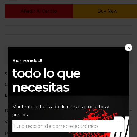
Añadir Al Carrito
Buy Now
Consultar
Bienvenidos!!
todo lo que
SKU:
10052395
necesitas
Categorías:
Aceites de motor
,
Motorex
Etiquetas:
10W40
,
Motorex
,
TOP SPEED
Mantente actualizado de nuevos productos y
Descripción
precios.
Valoraciones (0)
Políticas de la tienda