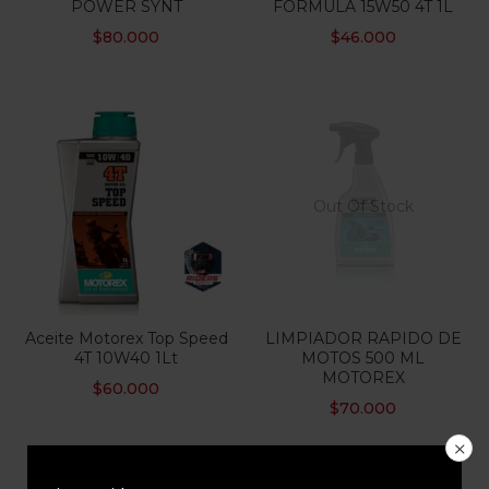
POWER SYNT
FORMULA 15W50 4T 1L
$
80.000
$
46.000
Out Of Stock
Aceite Motorex Top Speed
LIMPIADOR RAPIDO DE
4T 10W40 1Lt
MOTOS 500 ML
MOTOREX
$
60.000
$
70.000