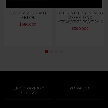
BATERIA MOTOBATT
BATERIA LITIO Y DE ALTO
MBTX9U
DESEMPEÑO
YTZ10S/YTX12-BS/YB12A-A
$
360.000
$
390.000
ENVÍO RAPIDO Y
RESPALDO
SEGURO