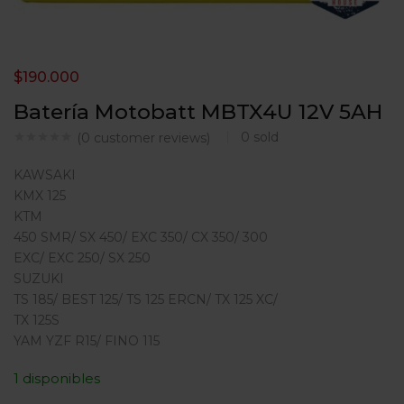
$
190.000
Batería Motobatt MBTX4U 12V 5AH
0
sold
(
0
customer reviews)
KAWSAKI
KMX 125
KTM
450 SMR/ SX 450/ EXC 350/ CX 350/ 300
EXC/ EXC 250/ SX 250
SUZUKI
TS 185/ BEST 125/ TS 125 ERCN/ TX 125 XC/
TX 125S
YAM YZF R15/ FINO 115
1 disponibles