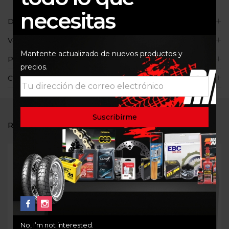
necesitas
Descripción
Valoraciones (0)
Mantente actualizado de nuevos productos y
Políticas de la tienda
precios.
Consultas
RELATED PRODUCTS
Out Of Stock
No, I’m not interested.