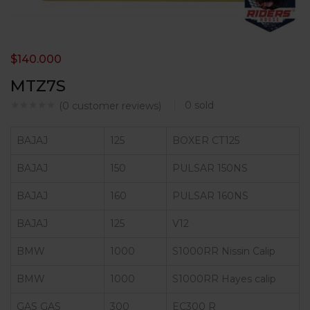
$
140.000
MTZ7S
0
sold
(
0
customer reviews)
BAJAJ
125
BOXER CT125
BAJAJ
150
PULSAR 150NS
BAJAJ
160
PULSAR 160NS
BAJAJ
125
V12
BMW
1000
S1000RR Nissin Calip
BMW
1000
S1000RR Hayes calip
GAS GAS
300
EC300 R