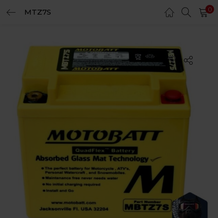
0
MTZ7S
LOGIN
REGISTER
Enter your username and password to login.
Remember me
Login
Lost password?