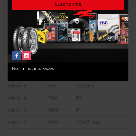
WR250X
YAMAHA
250
XT250
YAMAHA
250
YZ250FX
YAMAHA
250
YZ250FX
YAMAHA
450
WR450F
YAMAHA
450
WR450F
No, I’m not interested.
YAMAHA
450
YZ450FX
YAMAHA
450
YZ450FX
YAMAHA
700
R7
YAMAHA
1000
R1
YAMAHA
1000
YZF-R1, M,S