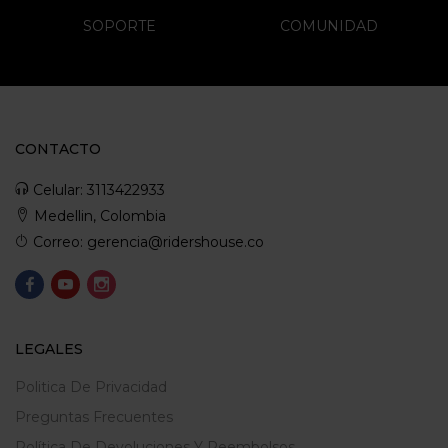
SOPORTE
COMUNIDAD
CONTACTO
Celular: 3113422933
Medellin, Colombia
Correo: gerencia@ridershouse.co
LEGALES
Politica De Privacidad
Preguntas Frecuentes
Política De Devoluciones Y Reembolsos