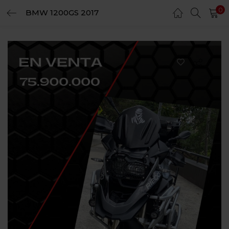
0
BMW 1200GS 2017
LOGIN
REGISTER
Enter your username and password to login.
Remember me
Login
Lost password?