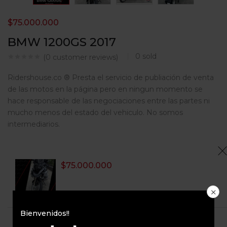
$
75.000.000
BMW 1200GS 2017
0
sold
(
0
customer reviews)
Ridershouse.co ® Presta el servicio de publiación de venta
de las motos en la página pero en ningun momento se
hace responsable de las negociaciones entre las partes ni
mucho menos del estado del vehiculo. No somos
intermediarios.
$
75.000.000
Bienvenidos!!