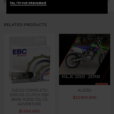
Consultas
No, I’m not interested.
RELATED PRODUCTS
JUEGO COMPLETO
KLX250
DISCOS CLUTCH EBC
$
23.900.000
BMW R1200 GS/ GS
ADVENTURE
$
1.000.000