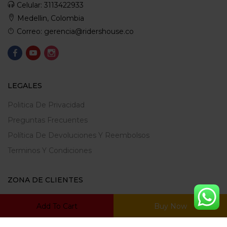
Celular: 3113422933
Medellin, Colombia
Correo: gerencia@ridershouse.co
LEGALES
Politica De Privacidad
Preguntas Frecuentes
Política De Devoluciones Y Reembolsos
Terminos Y Condiciones
ZONA DE CLIENTES
Mi Cuenta
Add To Cart
Buy Now
Carrito