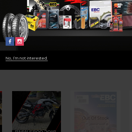
No, I’m not interested.
Out Of Stock