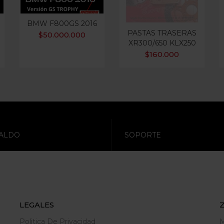
BMW F800GS 2016
PASTAS TRASERAS
$
50.000.000
XR300/650 KLX250
$
160.000
ALDO
SOPORTE
LEGALES
Politica De Privacidad
M