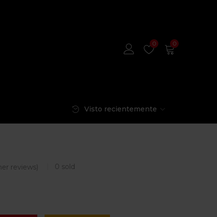
0
0
Visto recientemente
0
sold
er reviews)