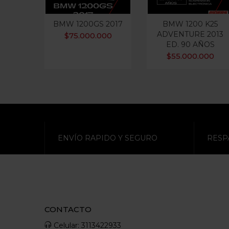
BMW 1200GS 2017
BMW 1200 K25
ADVENTURE 2013
$
75.000.000
ED. 90 AÑOS
$
55.000.000
ENVÍO RAPIDO Y SEGURO
RESP
CONTACTO
Celular: 3113422933