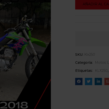
AÑADIR AL C
SKU:
Klx250
Categoría:
Motos U
Etiquetas:
KLX250