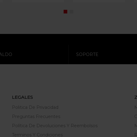
ALDO
SOPORTE
LEGALES
Politica De Privacidad
M
Preguntas Frecuentes
C
Política De Devoluciones Y Reembolsos
M
Terminos Y Condiciones
R