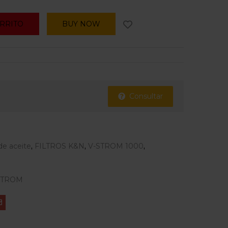
ARRITO
BUY NOW
Consultar
 de aceite
,
FILTROS K&N
,
V-STROM 1000
,
STROM