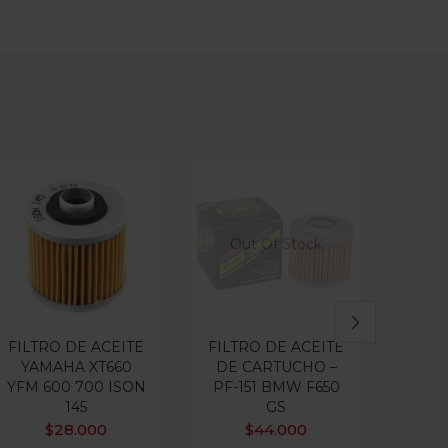
Out Of Stock
Ou
FILTRO DE ACEITE
FILTRO DE ACEITE
FILT
YAMAHA XT660
DE CARTUCHO –
BMW 
YFM 600 700 ISON
PF-151 BMW F650
145
GS
$
28.000
$
44.000