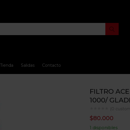
Tienda
Salidas
Contacto
FILTRO ACE
1000/ GLAD
(
0
custom
$
80.000
1 disponibles