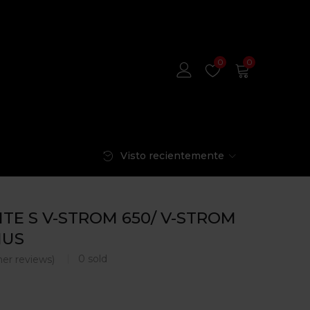
0
0
Visto recientemente
ITE S V-STROM 650/ V-STROM
IUS
0
sold
er reviews)