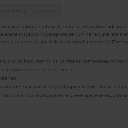
 de la tienda
Consultas
nen un moderno material filtrante sintético, diseñado para 
 de aceite roscados Powersports de K&N tienen una lata metá
emo que permite una fácil extracción. La tuerca de 17 mm 
 mayoría de los automóviles, camiones, camionetas, motocic
r la extraccion del filtro de aceite
extremas
mina los arranques en seco y evita que el aceite vuelva a dre
mina comienzos secos, previene que el aceite se escurra ha