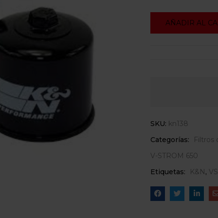
AÑADIR AL C
SKU:
kn138
Categorías:
Filtros
V-STROM 650
Etiquetas:
K&N
,
V