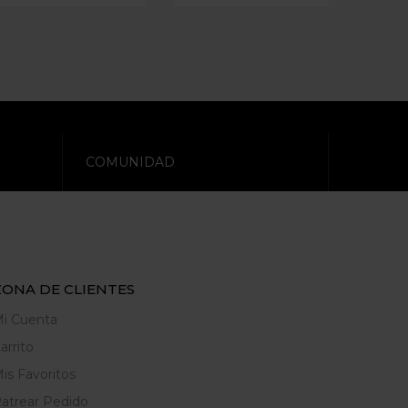
COMUNIDAD
ZONA DE CLIENTES
i Cuenta
arrito
is Favoritos
atrear Pedido