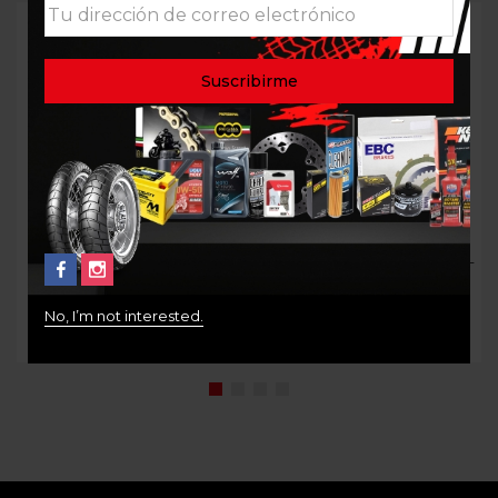
MOTUL 300V
ACEITE MOTOR 15W50
COMPETITION 15W50 LT
WOLF RACING ESTER 1LT
$
80.000
$
50.000
No, I’m not interested.