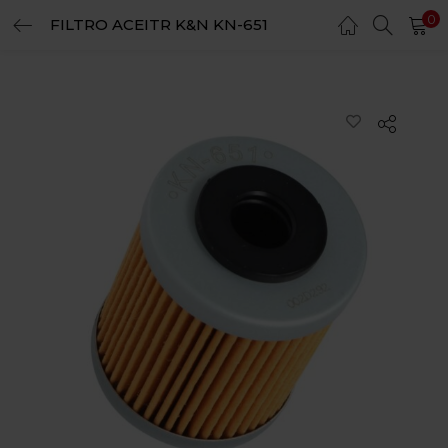
0
FILTRO ACEITR K&N KN-651
LOGIN
REGISTER
Enter your username and password to login.
Remember me
Login
Lost password?