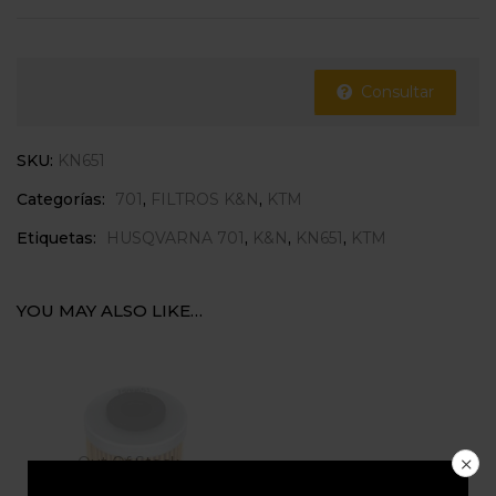
Consultar
SKU:
KN651
Categorías:
701
,
FILTROS K&N
,
KTM
Etiquetas:
HUSQVARNA 701
,
K&N
,
KN651
,
KTM
YOU MAY ALSO LIKE…
Out Of Stock