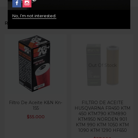
No, I’m not interested.
RELATED PRODUCTS
Out Of Stock
Filtro De Aceite K&N Kn-
FILTRO DE ACEITE
155
HUSQVARNA FR450 KTM
450 KTM790 KTM890
$
55.000
KTM950 NORDEN 901
KTM 990 KTM 1050 KTM
1090 KTM 1290 HF650