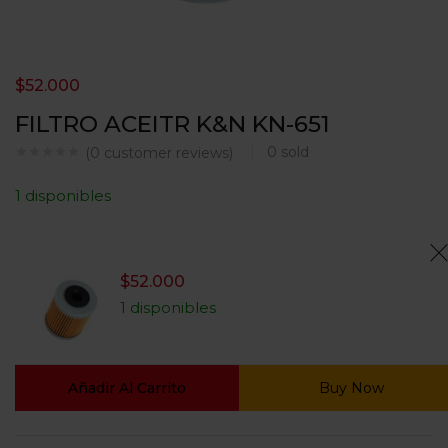
$
52.000
FILTRO ACEITR K&N KN-651
0
sold
(
0
customer reviews)
1 disponibles
$
52.000
1 disponibles
Añadir Al Carrito
Buy Now