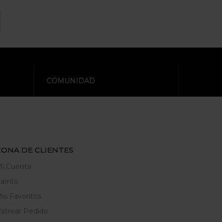
COMUNIDAD
ZONA DE CLIENTES
i Cuenta
arrito
is Favoritos
atrear Pedido