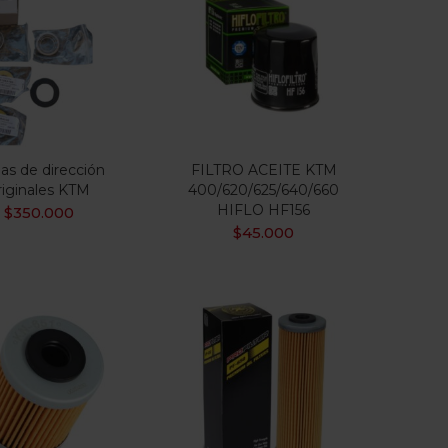
as de dirección
FILTRO ACEITE KTM
riginales KTM
400/620/625/640/660
HIFLO HF156
$
350.000
$
45.000