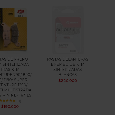
Out Of Stock
TAS DE FRENO
PASTAS DELANTERAS
” SINTERIZADA
BREMBO DE KTM
TRAS KTM
SINTERIZADAS
TURE 790/ 890/
BLANCAS
0/ 1190/ SUPER
$
220.000
ENTURE 1290/
TI MULTISTRADA
 R NINE-T 671LS
1
Valorado con
$
190.000
5.00
de 5