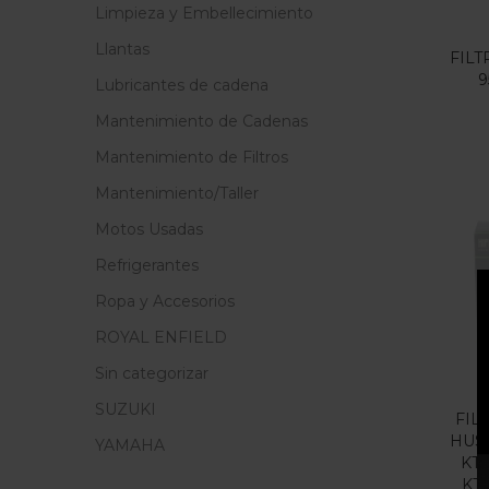
Limpieza y Embellecimiento
Llantas
FILT
9
Lubricantes de cadena
Mantenimiento de Cadenas
Mantenimiento de Filtros
Mantenimiento/Taller
Motos Usadas
Refrigerantes
O
Ropa y Accesorios
ROYAL ENFIELD
Sin categorizar
SUZUKI
FIL
HUS
YAMAHA
KT
KT