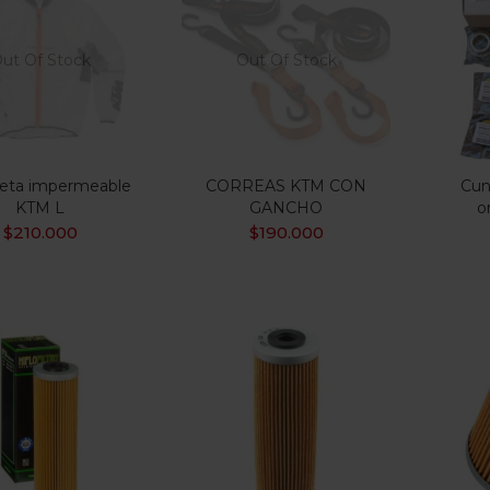
$37.000
$400.000
:
—
ILTRO
ut Of Stock
Out Of Stock
 oferta
(15)
eta impermeable
CORREAS KTM CON
Cun
KTM L
GANCHO
o
gorias
$
210.000
$
190.000
gorias