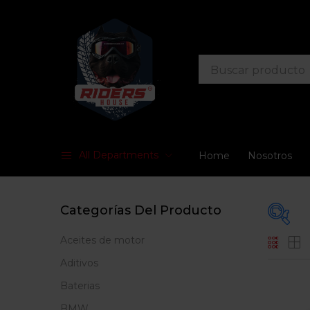
All Departments
Home
Nosotros
Categorías Del Producto
Aceites de motor
Prec
Aditivos
Baterias
BMW