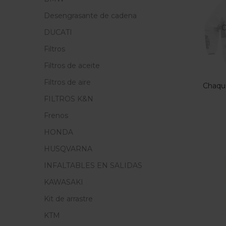
Precio
Desengrasante de cadena
F
O
DUCATI
Filtros
En
Filtros de aceite
Filtros de aire
Chaqu
FILTROS K&N
Cate
Frenos
Cate
HONDA
HUSQVARNA
INFALTABLES EN SALIDAS
KAWASAKI
Kit de arrastre
KTM