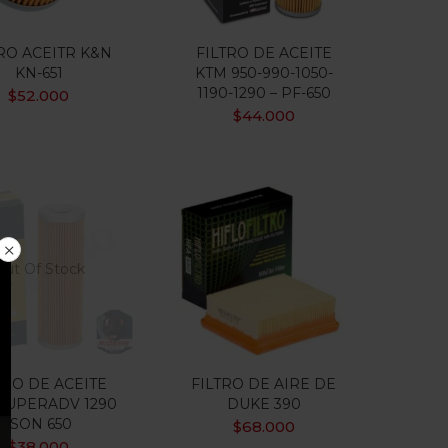
RO ACEITR K&N
FILTRO DE ACEITE
KN-651
KTM 950-990-1050-
1190-1290 – PF-650
$
52.000
$
44.000
Out Of Stock
TRO DE ACEITE
FILTRO DE AIRE DE
SUPERADV 1290
DUKE 390
ISON 650
$
68.000
$
38.000