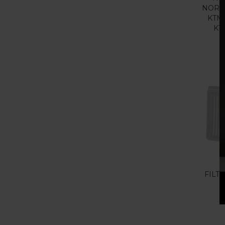
NORDE
KTM 
KT
O
FILT