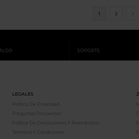
1
2
ALDO
SOPORTE
LEGALES
Politica De Privacidad
M
Preguntas Frecuentes
C
Política De Devoluciones Y Reembolsos
M
Terminos Y Condiciones
R