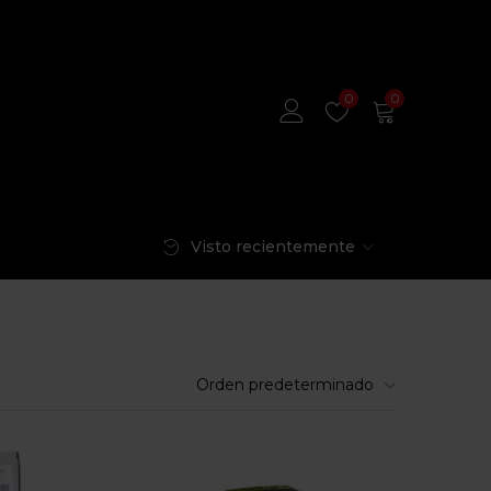
0
0
Visto recientemente
Orden predeterminado