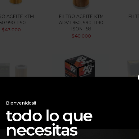
RO ACEITE KTM
FILTRO ACEITE KTM
FILT
50 990 1190
ADVT 950, 990, 1190
ISON 158
$
43.000
$
40.000
ut Of Stock
Bienvenidos!!
todo lo que
TRO DE ACEITE
Filtro De Aceite K&N
FIL
necesitas
QVARNA FR450
Kn-155
KTM 
M 450 KTM790
$
55.000
M890 KTM950