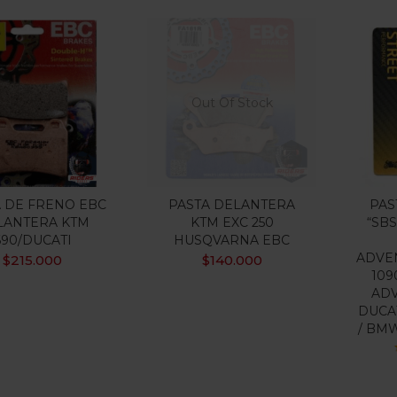
Out Of Stock
 DE FRENO EBC
PASTA DELANTERA
PAS
LANTERA KTM
KTM EXC 250
“SBS
690/DUCATI
HUSQVARNA EBC
ADVEN
$
215.000
$
140.000
109
ADV
DUCA
/ BMW