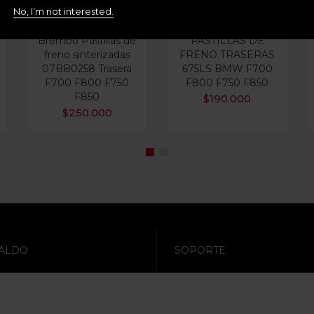
No, I’m not interested.
Brembo Pastillas de
PASTILLAS DE
freno sinterizadas
FRENO TRASERAS
07BB0258 Trasera
675LS BMW F700
F700 F800 F750
F800 F750 F850
F850
$
190.000
$
250.000
ALDO
SOPORTE