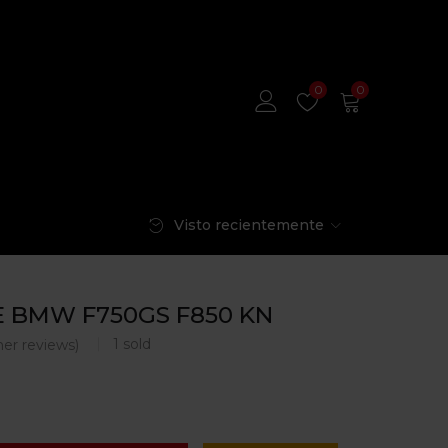
0
0
Visto recientemente
E BMW F750GS F850 KN
1
sold
er reviews)