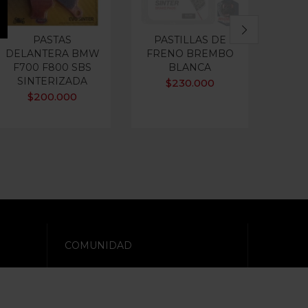
PASTAS
PASTILLAS DE
Filtro
DELANTERA BMW
FRENO BREMBO
F700 F800 SBS
BLANCA
SINTERIZADA
$
230.000
Va
5
$
200.000
COMUNIDAD