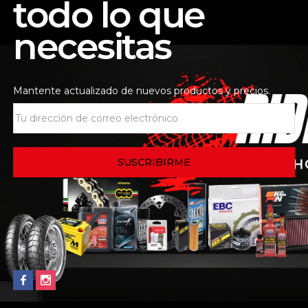
todo lo que
 de la tienda
Consultas
necesitas
isponibles como reemplazo para el elemento del filtro de air
ido y están diseñados para proporcionar poca restriccione
ta
Mantente actualizado de nuevos productos y precios.
Out Of Stock
Out Of Stock