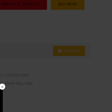
AÑADIR AL CARRITO
BUY NOW
Consultar
50
,
FILTROS K&N
50
,
BMW 850
,
K&N