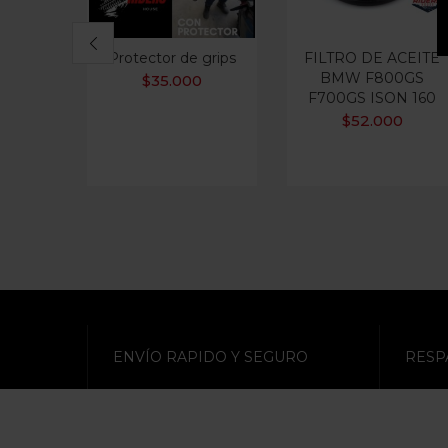
Protector de grips
FILTRO DE ACEITE
BMW F800GS
$
35.000
F700GS ISON 160
$
52.000
ENVÍO RAPIDO Y SEGURO
RESP