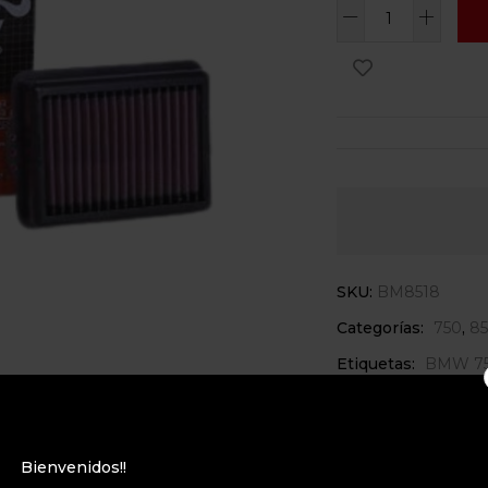
SKU:
BM8518
Categorías:
750
,
8
Etiquetas:
BMW 7
Bienvenidos!!