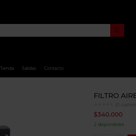
Tienda
Salidas
Contacto
FILTRO AIR
(
0
custom
$
340.000
2 disponibles