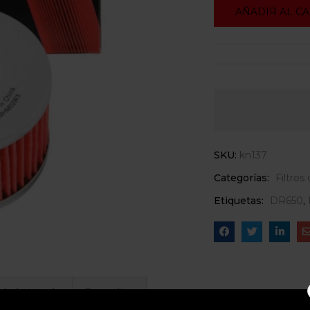
AÑADIR AL C
SKU:
kn137
Categorías:
Filtros
Etiquetas:
DR650
,
 de la tienda
Consultas