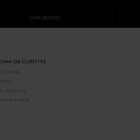
COMUNIDAD
ZONA DE CLIENTES
i Cuenta
arrito
is Favoritos
atrear Pedido