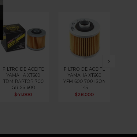
Ou
FILTRO DE ACEITE
FILTRO DE ACEITE
FILT
YAMAHA XT660
YAMAHA XT660
PARA
TDM RAPTOR 700
YFM 600 700 ISON
GRISS 600
145
$
41.000
$
28.000