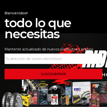
Bienvenidos!!
epcional
todo lo que
a con pliegues uniformes
necesitas
tasa de flujo de aceite
ético.
n cartucho Powersports de K&N están diseñados para satis
Mantente actualizado de nuevos productos y precios.
pietarios de motos o vehículos todo terreno que desean el 
 capturan contaminantes nocivos, la construcción del filtro 
 defectos de materiales y mano de obra cuando se instalan y
 del motor y el equipo