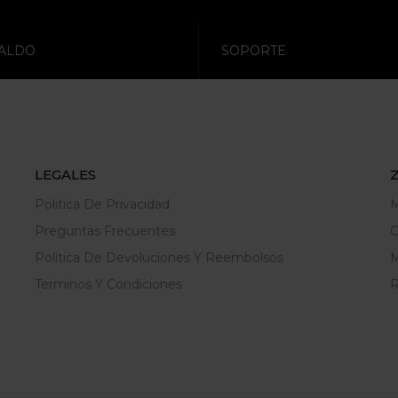
ALDO
SOPORTE
LEGALES
Politica De Privacidad
M
Preguntas Frecuentes
C
Política De Devoluciones Y Reembolsos
M
Terminos Y Condiciones
R