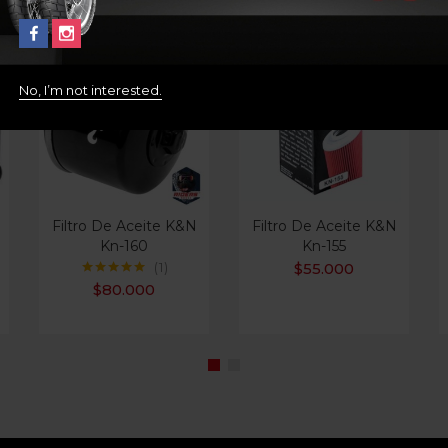
No, I’m not interested.
Filtro De Aceite K&N
Filtro De Aceite K&N
Kn-160
Kn-155
$
55.000
1
Valorado con
$
80.000
5.00
de 5