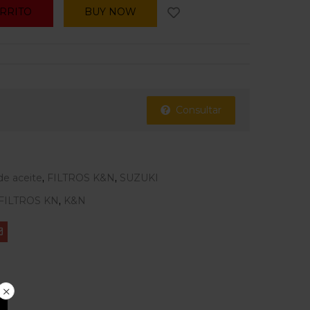
ARRITO
BUY NOW
Consultar
 de aceite
,
FILTROS K&N
,
SUZUKI
FILTROS KN
,
K&N