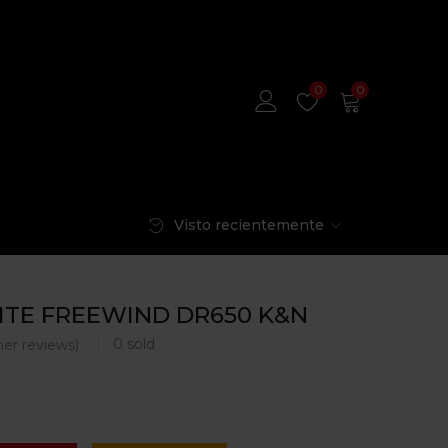
0
0
Visto recientemente
EITE FREEWIND DR650 K&N
0
sold
er reviews)