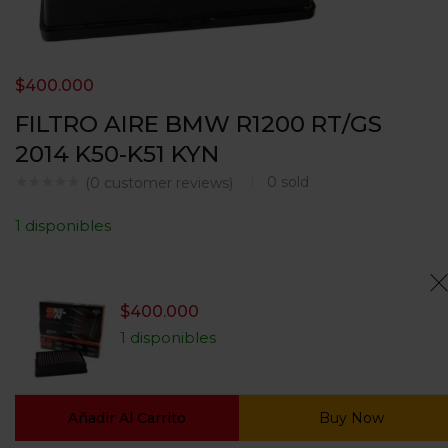
$
400.000
FILTRO AIRE BMW R1200 RT/GS
2014 K50-K51 KYN
0
sold
(
0
customer reviews)
1 disponibles
$
400.000
1 disponibles
Añadir Al Carrito
Buy Now