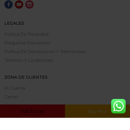
LEGALES
Politica De Privacidad
Preguntas Frecuentes
Política De Devoluciones Y Reembolsos
Terminos Y Condiciones
ZONA DE CLIENTES
Mi Cuenta
Carrito
Mis Favoritos
Add To Cart
Buy Now
Ratrear Pedido