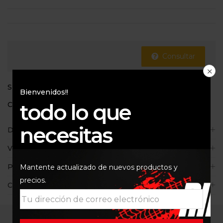
Consultar
SKU:
BM1113
Bienvenidos!!
todo lo que
Categorías:
1200 K50 K51
,
Filtros de aire
,
FILTROS K&N
necesitas
Descripción
Valoraciones (0)
Políticas de la tienda
Mantente actualizado de nuevos productos y
precios.
Consultas