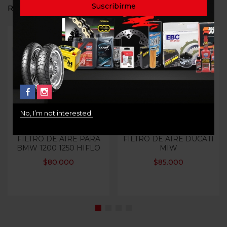
RELATED PRODUCTS
Out Of Stock
No, I’m not interested.
FILTRO DE AIRE PARA
FILTRO DE AIRE DUCATI
BMW 1200 1250 HIFLO
MIW
$
80.000
$
85.000