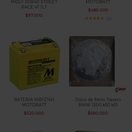
MOLY 10W40 STREET
MOTOBATT
RACE 4T 1LT
$
485.000
$
97.000
2
Valorado con
5.00
de 5
BATERIA MBYZ16H
Disco de freno Trasero
MOTOBATT
BMW 1200 k50 k51
$
520.000
$
580.000