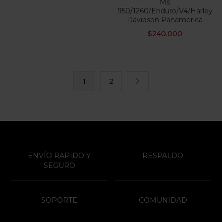
Ms
950/1260/Enduro/V4/Harley
Davidson Panamerica
$
240.000
1
2
ENVÍO RAPIDO Y
RESPALDO
SEGURO
SOPORTE
COMUNIDAD