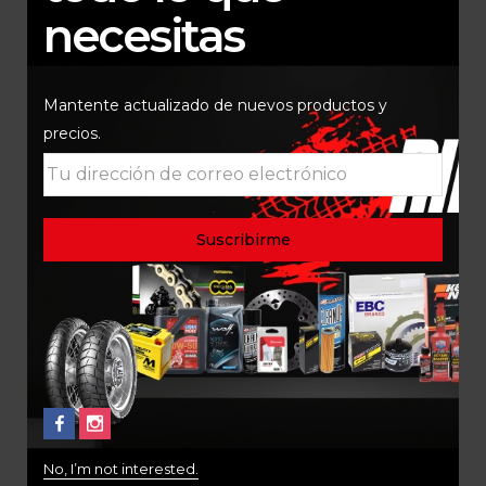
necesitas
Mantente actualizado de nuevos productos y
precios.
JUEGO COMPLETO
PASTA TRASERA BMW
DISCOS CLUTCH EBC
1200 K50 K51 SBS
BMW R1200 GS/ GS
CERAMICA 674HF
ADVENTURE
$
150.000
$
1.000.000
No, I’m not interested.