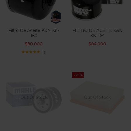
Filtro De Aceite K&N Kn-
FILTRO DE ACEITE K&N
160
KN-164
$
80.000
$
84.000
1
Valorado con
5.00
de 5
-25%
Out Of Stock
Out Of Stock