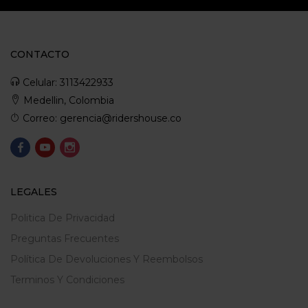
CONTACTO
Celular: 3113422933
Medellin, Colombia
Correo: gerencia@ridershouse.co
LEGALES
Politica De Privacidad
Preguntas Frecuentes
Política De Devoluciones Y Reembolsos
Terminos Y Condiciones