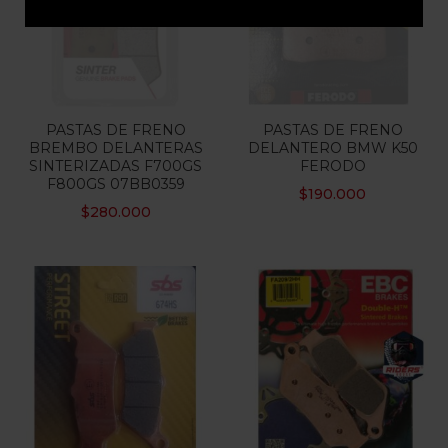
Out Of Stock
Out Of Stock
PASTAS DE FRENO
PASTAS DE FRENO
BREMBO DELANTERAS
DELANTERO BMW K50
SINTERIZADAS F700GS
FERODO
F800GS 07BB0359
$
190.000
$
280.000