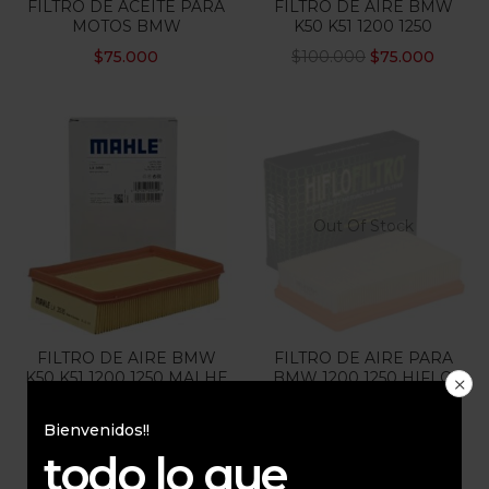
FILTRO DE ACEITE PARA
FILTRO DE AIRE BMW
MOTOS BMW
K50 K51 1200 1250
$
75.000
$
100.000
$
75.000
Out Of Stock
FILTRO DE AIRE BMW
FILTRO DE AIRE PARA
K50 K51 1200 1250 MALHE
BMW 1200 1250 HIFLO
LX3595
$
80.000
$
105.000
Bienvenidos!!
todo lo que