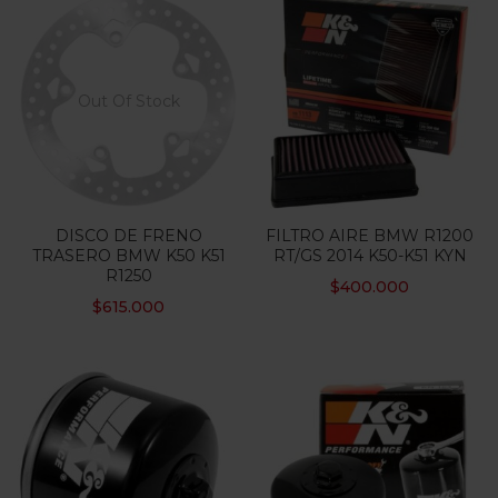
Out Of Stock
DISCO DE FRENO
FILTRO AIRE BMW R1200
TRASERO BMW K50 K51
RT/GS 2014 K50-K51 KYN
R1250
$
400.000
$
615.000