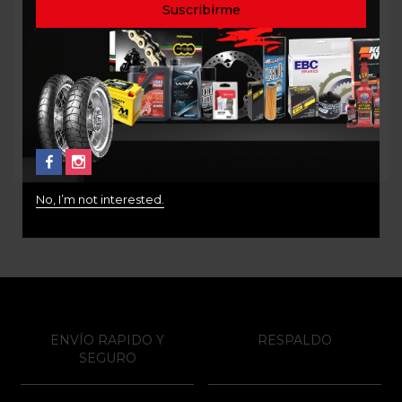
FILTRO ACEITE BMW
FILTRO ACEITE DUCATI
F650GS
MOSTER-SCRAMBLER
MONOCILINDRICA
PF153
$
78.000
$
60.000
No, I’m not interested.
ENVÍO RAPIDO Y
RESPALDO
SEGURO