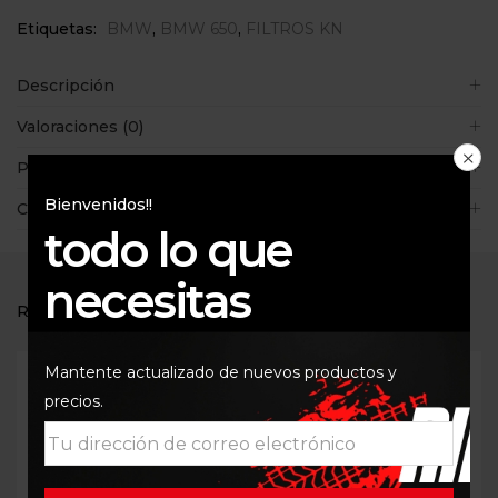
Etiquetas:
BMW
,
BMW 650
,
FILTROS KN
Descripción
Valoraciones (0)
Políticas de la tienda
Bienvenidos!!
Consultas
todo lo que
necesitas
RELATED PRODUCTS
Mantente actualizado de nuevos productos y
precios.