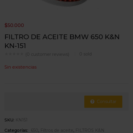
$
50.000
FILTRO DE ACEITE BMW 650 K&N
KN-151
0
sold
(
0
customer reviews)
Sin existencias
Consultar
SKU:
KN151
Categorías:
650
,
Filtros de aceite
,
FILTROS K&N