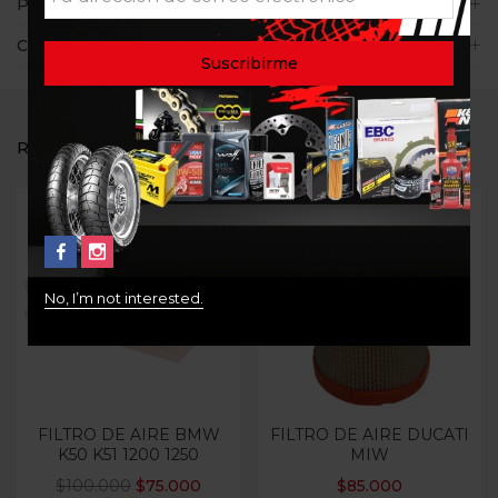
Políticas de la tienda
Consultas
RELATED PRODUCTS
-25%
No, I’m not interested.
Out Of Stock
FILTRO DE AIRE BMW
FILTRO DE AIRE DUCATI
K50 K51 1200 1250
MIW
$
100.000
$
75.000
$
85.000