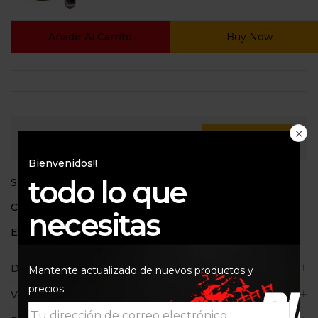
Añadir Al Carrito
Buy Now
Consultar
Bienvenidos!!
todo lo que
SKU:
LX578
Categorías:
BMW
,
Filtros de aire
necesitas
Etiquetas:
LX578
,
Malhe
,
R1100GS
,
r850
Descripción
Mantente actualizado de nuevos productos y
precios.
Valoraciones (0)