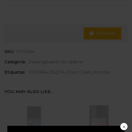
Consultar
SKU:
10012664
Categoría:
Desengrasante de cadena
Etiquetas:
10012664
,
302274
,
Chain Clean
,
Motorex
YOU MAY ALSO LIKE…
Out Of Stock
Out Of Stock