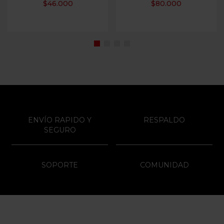
$
46.000
$
80.000
ENVÍO RAPIDO Y
RESPALDO
SEGURO
SOPORTE
COMUNIDAD