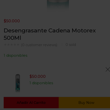
$
50.000
Desengrasante Cadena Motorex
500Ml
0
sold
(
0
customer reviews)
1 disponibles
$
50.000
1 disponibles
Añadir Al Carrito
Buy Now