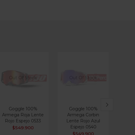
Out Of Stock
Out Of Stock
Goggle 100%
Goggle 100%
Goggl
Armega Roja Lente
Armega Corbin
Visio
Rojo Espejo 0533
Lente Rojo Azul
FL Ama
Espejo 0540
$
549.900
$
549.900