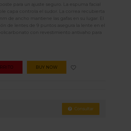
e poste para un ajuste seguro. La espuma facial
le capa controla el sudor. La correa recubierta
mm de ancho mantiene las gafas en su lugar. El
ón de lentes de 9 puntos asegura la lente en el
olicarbonato con revestimiento antivaho para
ARRITO
BUY NOW
Consultar