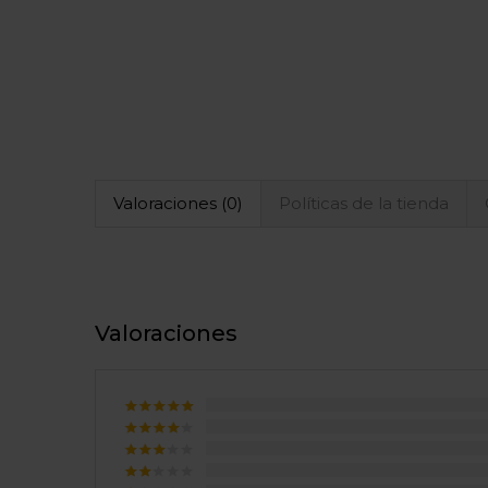
Valoraciones (0)
Políticas de la tienda
Valoraciones
Valorado
con
5
de
Valorado
5
con
4
Valorado
de 5