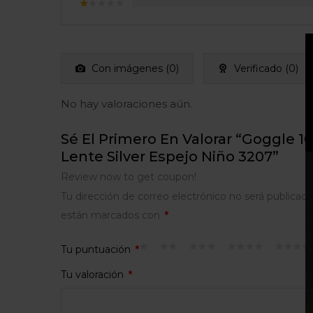
con
3
Valorado
de 5
con
Valorado
2
con
de
1
5
de
5
Con imágenes (
0
)
Verificado (
0
)
No hay valoraciones aún.
Sé El Primero En Valorar “Goggle 1
Lente Silver Espejo Niño 3207”
Review now to get coupon!
Tu dirección de correo electrónico no será publicada
están marcados con
*
Tu puntuación
*
Tu valoración
*