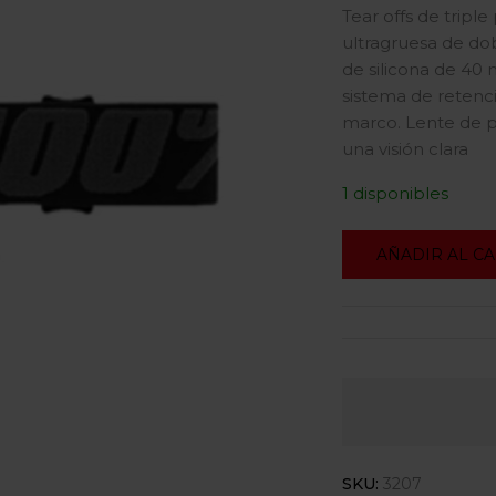
Tear offs de tripl
ultragruesa de dob
de silicona de 40 
sistema de retenci
marco. Lente de p
una visión clara
1 disponibles
AÑADIR AL C
SKU:
3207