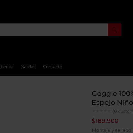
Tienda
Salidas
Contacto
Goggle 100%
Espejo Niño
(
0
custom
$
189.900
Montaje y sellado