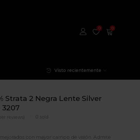
0
0
Visto recientemente
 Strata 2 Negra Lente Silver
 3207
0
sold
er reviews)
 mejorados con mayor campo de visión. Admite