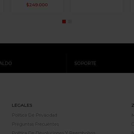
$
249.000
ALDO
SOPORTE
LEGALES
Politica De Privacidad
M
Preguntas Frecuentes
C
Política De Devoluciones Y Reembolsos
M