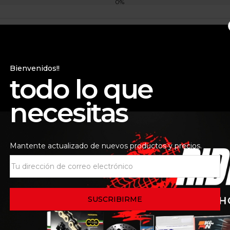
0%
Todas las estrellas(
0
)
Bienvenidos!!
todo lo que
00% Strata 2 Negra
necesitas
.
Los campos obligatorios
Mantente actualizado de nuevos productos y precios.