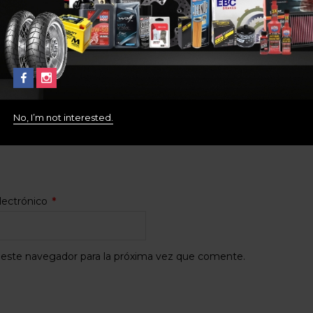
No, I’m not interested.
máximo de archivos: 2)
lectrónico
*
 este navegador para la próxima vez que comente.