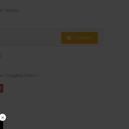
 de deseos
Consultar
3
s
ar
,
Goggles
,
Vision 5