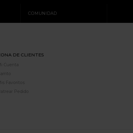
COMUNIDAD
ZONA DE CLIENTES
i Cuenta
arrito
is Favoritos
atrear Pedido