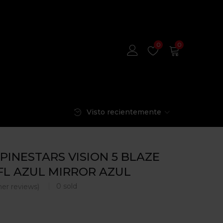
0
0
Visto recientemente
PINESTARS VISION 5 BLAZE
FL AZUL MIRROR AZUL
0
sold
er reviews)