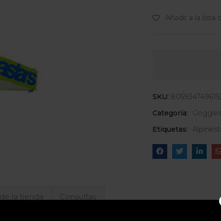
Añadir a la lista
SKU:
805934749615
Categoría:
Goggle
Etiquetas:
Alpinest
 de la tienda
Consultas