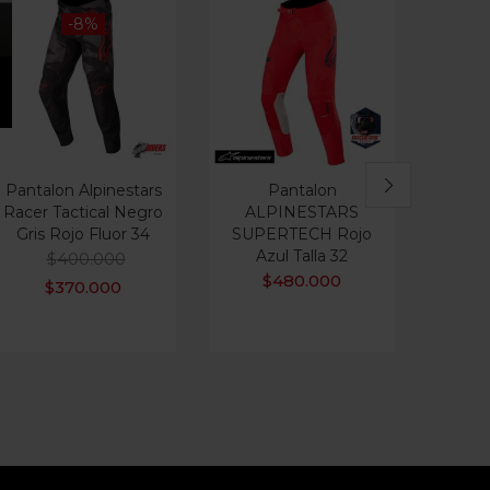
-8%
Pantalon Alpinestars
Pantalon
J
Racer Tactical Negro
ALPINESTARS
ALPIN
Gris Rojo Fluor 34
SUPERTECH Rojo
Tr
Azul Talla 32
Amar
$
400.000
$
480.000
$
370.000