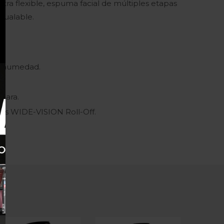
ltra flexible, espuma facial de múltiples etapas
gualable.
de humedad.
cara.
ars WIDE-VISION Roll-Off.