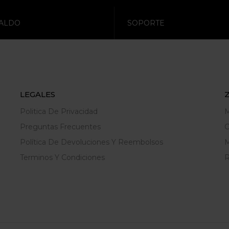
ALDO
SOPORTE
LEGALES
Politica De Privacidad
M
Preguntas Frecuentes
C
Política De Devoluciones Y Reembolsos
M
Terminos Y Condiciones
R