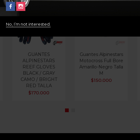
Out Of Stock
No, I’m not interested.
GUANTES
Guantes Alpinestars
ALPINESTARS
Motocross Full Bore
REEF GLOVES
Amarillo-Negro Talla
BLACK / GRAY
M
CAMO / BRIGHT
$
150.000
RED TALLA
$
170.000