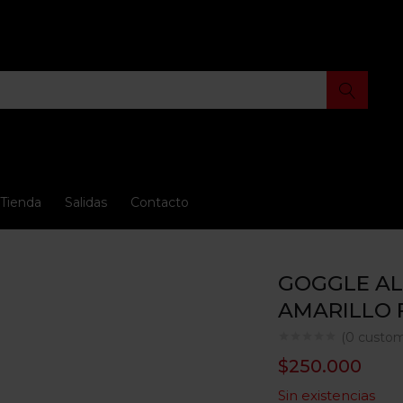
Tienda
Salidas
Contacto
GOGGLE AL
AMARILLO 
(
0
custom
$
250.000
Sin existencias