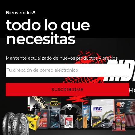
odos los niveles. Con un marco de uretano A-FLEX ligero y u
 RAM-AIR integrado, estas gafas ofrecen un rendimiento ini
Bienvenidos!!
todo lo que
nto duro antiempañante proporciona protección 100% UVA.
 construcción de canal de humedad.
necesitas
mente diseñado promueve el flujo de aire y la liberación 
PPI mejora la ventilación.
apas crea un ajuste cómodo para casi todas las formas de 
Mantente actualizado de nuevos productos y precios.
ado para integrarse perfectamente con el sistema Alpinest
control de tracción de silicona para un ajuste seguro.