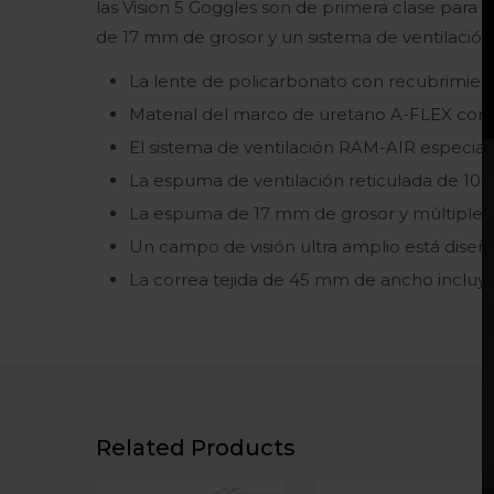
las Vision 5 Goggles son de primera clase para t
de 17 mm de grosor y un sistema de ventilación
La lente de policarbonato con recubrimie
Material del marco de uretano A-FLEX con
El sistema de ventilación RAM-AIR especial
La espuma de ventilación reticulada de 100 
La espuma de 17 mm de grosor y múltiples c
Un campo de visión ultra amplio está diseñ
La correa tejida de 45 mm de ancho incluye 
Related Products