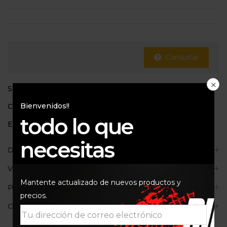
Consultar
SKU:
8059175082641
Bienvenidos!!
Categoría:
Pantalones
todo lo que
Etiqueta:
Alpinestar
necesitas
Descripción
Valoraciones (0)
Mantente actualizado de nuevos productos y
Políticas de la tienda
precios.
Consultas