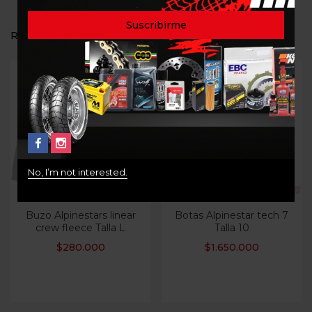
RELATED PRODUCTS
Out Of Stock
Out Of Stock
No, I’m not interested.
Buzo Alpinestars linear
Botas Alpinestar tech 7
crew fleece Talla L
Talla 10
$
280.000
$
1.650.000