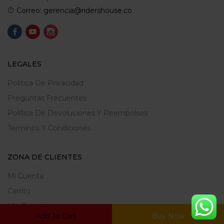
Correo: gerencia@ridershouse.co
LEGALES
Politica De Privacidad
Preguntas Frecuentes
Política De Devoluciones Y Reembolsos
Terminos Y Condiciones
ZONA DE CLIENTES
Mi Cuenta
Carrito
Mis Favoritos
Add To Cart
Buy Now
Ratrear Pedido