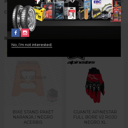
Políticas de la tienda
Consultas
RELATED PRODUCTS
No, I’m not interested.
Out Of Stock
BIKE STAND PAKET
GUANTE APINESTAR
NARANJA / NEGRO
FULL BORE V2 ROJO
ACERBIS
NEGRO XL