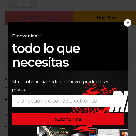
Añadir Al Carrito
Buy Now
Bienvenidos!!
todo lo que
necesitas
Consultar
SKU:
N/D
Mantente actualizado de nuevos productos y
Categoría:
Guantes
precios.
Etiquetas:
ACERBIS
,
Guantes
Información adicional
Valoraciones (0)