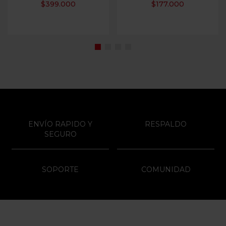
$
399.000
$
177.000
ENVÍO RAPIDO Y
RESPALDO
SEGURO
SOPORTE
COMUNIDAD