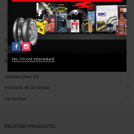
Consultar
SKU:
0024281.110.064
Categoría:
Guantes
No, I’m not interested.
Etiquetas:
ACERBIS
,
Guantes
Valoraciones (0)
Políticas de la tienda
Consultas
RELATED PRODUCTS