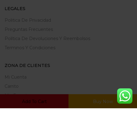
LEGALES
Politica De Privacidad
Preguntas Frecuentes
Política De Devoluciones Y Reembolsos
Terminos Y Condiciones
ZONA DE CLIENTES
Mi Cuenta
Carrito
Mis Favoritos
Add To Cart
Buy Now
Ratrear Pedido