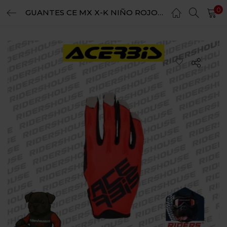
0
GUANTES CE MX X-K NIÑO ROJO TALLA M
LOGIN
REGISTER
Enter your username and password to login.
Remember me
Login
Lost password?