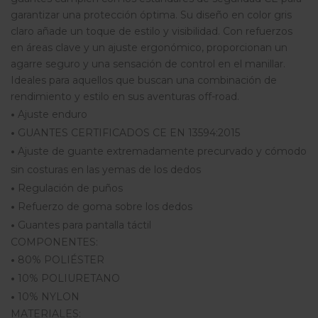
garantizar una protección óptima. Su diseño en color gris
claro añade un toque de estilo y visibilidad. Con refuerzos
en áreas clave y un ajuste ergonómico, proporcionan un
agarre seguro y una sensación de control en el manillar.
Ideales para aquellos que buscan una combinación de
rendimiento y estilo en sus aventuras off-road.
•
Ajuste enduro
•
GUANTES CERTIFICADOS CE EN 13594:2015
•
Ajuste de guante extremadamente precurvado y cómodo
sin costuras en las yemas de los dedos
•
Regulación de puños
•
Refuerzo de goma sobre los dedos
•
Guantes para pantalla táctil
COMPONENTES:
•
80% POLIÉSTER
•
10% POLIURETANO
•
10% NYLON
MATERIALES: