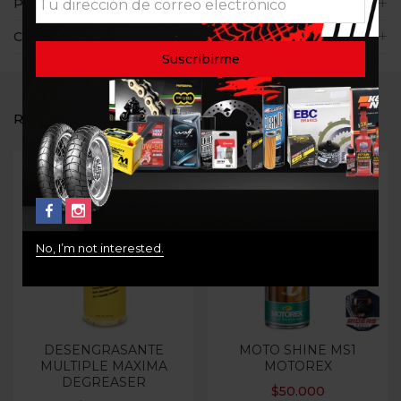
Políticas de la tienda
Consultas
RELATED PRODUCTS
No, I’m not interested.
DESENGRASANTE
MOTO SHINE MS1
MULTIPLE MAXIMA
MOTOREX
DEGREASER
$
50.000