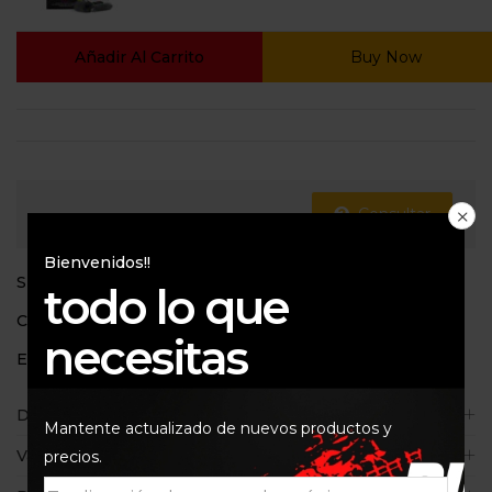
Añadir Al Carrito
Buy Now
Consultar
Bienvenidos!!
SKU:
20804MUCOFF
todo lo que
Categoría:
Limpieza y Embellecimiento
necesitas
Etiquetas:
CASCO
,
limpieza
,
Muc-off
Descripción
Mantente actualizado de nuevos productos y
Valoraciones (0)
precios.