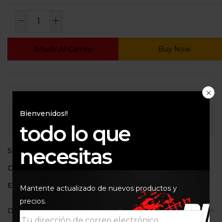
Añadir Al Carrito
Buy Now
Bienvenidos!!
Consultar
todo lo que
necesitas
SKU:
10076690
Categoría:
Lubricantes de cadena
Etiquetas:
10076690
,
304998
,
Motorex
,
Road
Mantente actualizado de nuevos productos y
precios.
Descripción