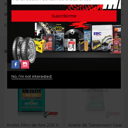
Valoraciones (0)
Políticas de la tienda
Consultas
RELATED PRODUCTS
-5%
No, I’m not interested.
Out Of Stock
Aceite Filtro de Aire 206 1L
Aceite de Transmisión Gear