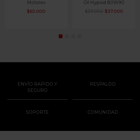
Motorex
Oil Hypoid 80W90
$
65.000
$
39.000
$
37.000
ENVÍO RAPIDO Y
RESPALDO
SEGURO
SOPORTE
COMUNIDAD