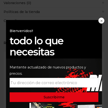
Valoraciones (0)
Políticas de la tienda
Consultas
Bienvenidos!!
todo lo que
RELATED PRODUCTS
necesitas
Mantente actualizado de nuevos productos y
precios.
Cunas de dirección
FILTRO ACEITR K&N KN-