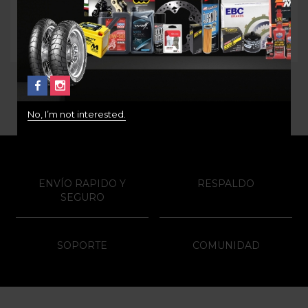
originales KTM
651
$
350.000
$
52.000
No, I’m not interested.
ENVÍO RAPIDO Y
RESPALDO
SEGURO
SOPORTE
COMUNIDAD