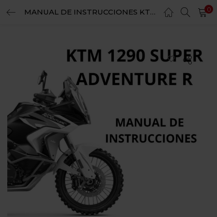
0
MANUAL DE INSTRUCCIONES KTM 1290 SUPER ADVENTURE R
LOGIN
REGISTER
Enter your username and password to login.
Remember me
Login
Lost password?