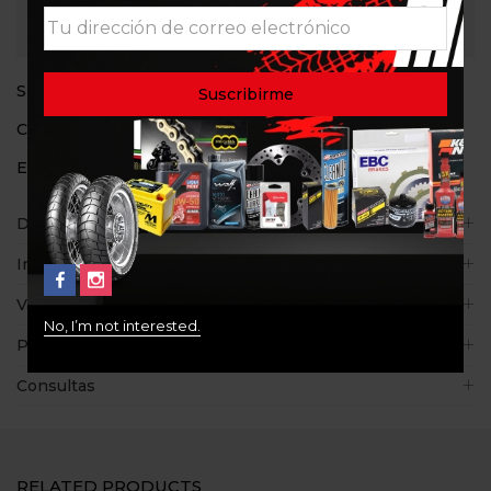
Consultar
SKU:
N/D
Categoría:
Llantas
Etiqueta:
METZELER SAHARA
Descripción
Información adicional
Valoraciones (0)
No, I’m not interested.
Políticas de la tienda
Consultas
RELATED PRODUCTS