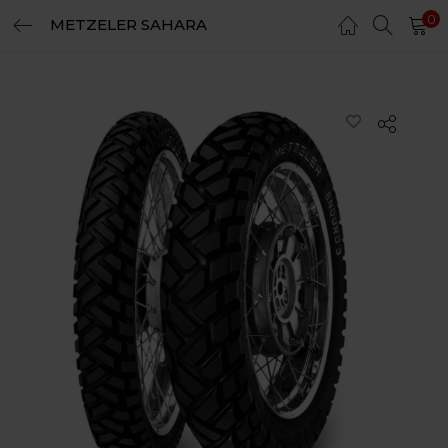
0
METZELER SAHARA
LOGIN
REGISTER
Enter your username and password to login.
Remember me
Login
Lost password?