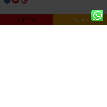
LEGALES
Add To Cart
Buy Now
Politica De Privacidad
Preguntas Frecuentes
Política De Devoluciones Y Reembolsos
Terminos Y Condiciones
ZONA DE CLIENTES
Mi Cuenta
Carrito
Mis Favoritos
Ratrear Pedido