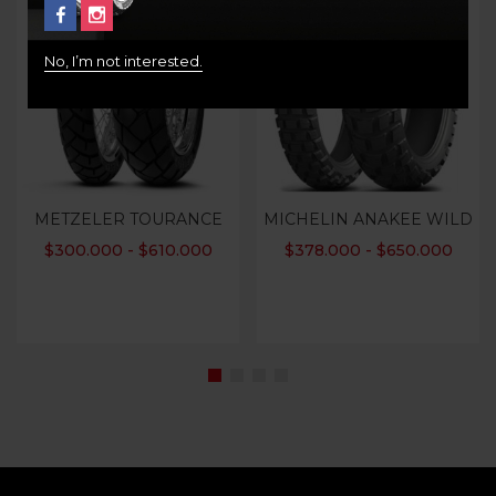
No, I’m not interested.
METZELER TOURANCE
MICHELIN ANAKEE WILD
$
300.000
-
$
610.000
$
378.000
-
$
650.000