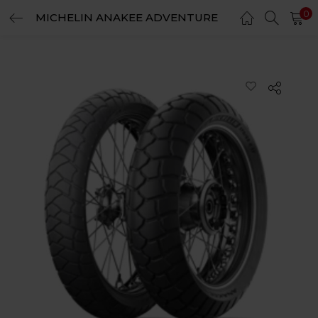
0
MICHELIN ANAKEE ADVENTURE
LOGIN
REGISTER
Enter your username and password to login.
Remember me
Login
Lost password?