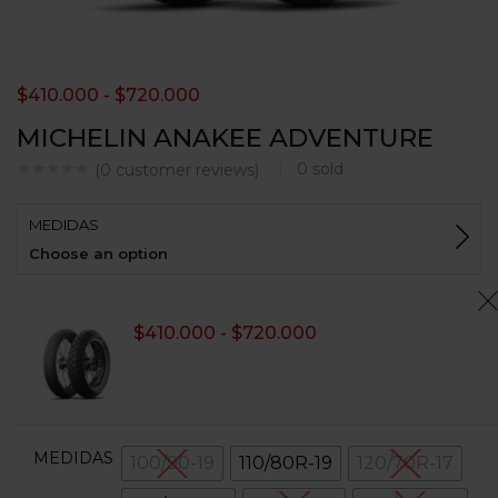
$
410.000
-
$
720.000
MICHELIN ANAKEE ADVENTURE
0
sold
(
0
customer reviews)
MEDIDAS
Choose an option
$
410.000
-
$
720.000
MEDIDAS
100/90-19
110/80R-19
120/70R-17