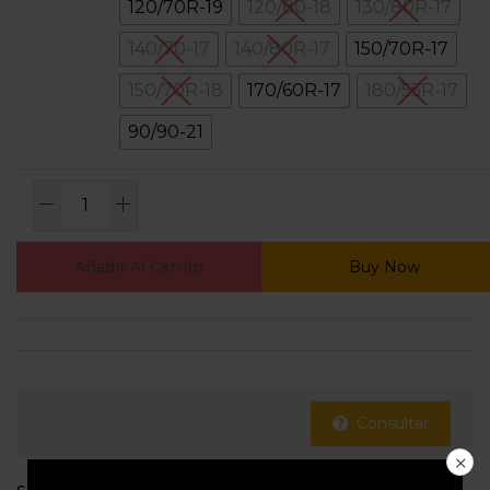
120/70R-19
120/80-18
130/80R-17
140/70-17
140/80R-17
150/70R-17
150/70R-18
170/60R-17
180/55R-17
90/90-21
Añadir Al Carrito
Buy Now
Consultar