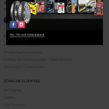
Medellin, Colombia
Correo: gerencia@ridershouse.co
No, I’m not interested.
LEGALES
Politica De Privacidad
Preguntas Frecuentes
Política De Devoluciones Y Reembolsos
Terminos Y Condiciones
ZONA DE CLIENTES
Mi Cuenta
Carrito
Mis Favoritos