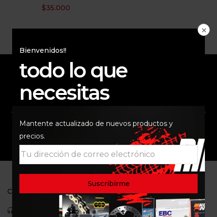
$
35.000
Bienvenidos!!
todo lo que
necesitas
ENVÍO RAPIDO Y
RESPALDO
SEGURO
Mantente actualizado de nuevos productos y
SOPORTE
COMUNIDAD
precios.
CONTACTO
Celular: 3113422933