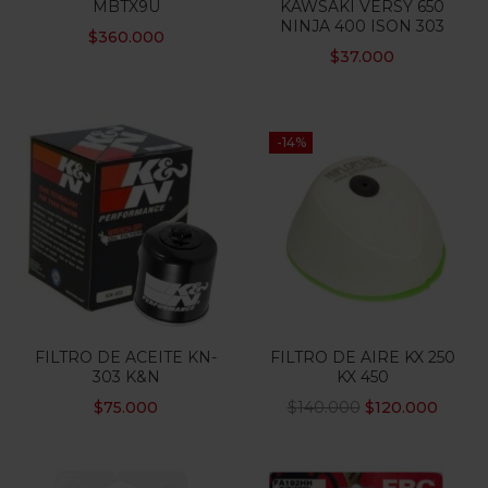
MBTX9U
KAWSAKI VERSY 650
NINJA 400 ISON 303
$
360.000
Categorias
$
37.000
Etiquetas
-14%
FILTRO DE ACEITE KN-
FILTRO DE AIRE KX 250
303 K&N
KX 450
$
75.000
$
140.000
$
120.000