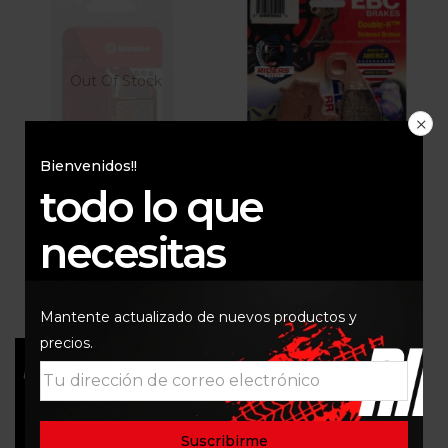
Out Of Stock
Bienvenidos!!
todo lo que
PASTAS DE FRENO
PASTILLAS TRASERAS
TRASERA MT09 VERSYS
VERSYS/ER6-
necesitas
1000 SINTERIZADAS
N/ZX/Z1000/ZX-6R EBC
BREMBO
$
180.000
$
210.000
Mantente actualizado de nuevos productos y
precios.