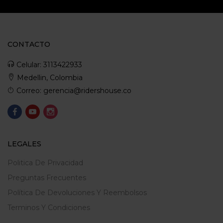
CONTACTO
Celular: 3113422933
Medellin, Colombia
Correo: gerencia@ridershouse.co
LEGALES
Politica De Privacidad
Preguntas Frecuentes
Política De Devoluciones Y Reembolsos
Terminos Y Condiciones