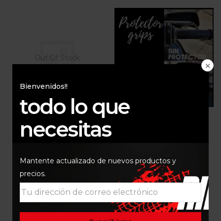
Out Of Stock
Bienvenidos!!
todo lo que
Neumático rin 18
Protector de grips
necesitas
$
15.000
$
35.000
Mantente actualizado de nuevos productos y
precios.