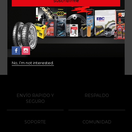
SET DISCOS DE CLUTCH
KTM ADVENTURE 790
890 DUKE EBC CK5669
$
675.000
No, I’m not interested.
ENVÍO RAPIDO Y
RESPALDO
SEGURO
SOPORTE
COMUNIDAD