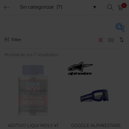
0
LOGIN
REGISTER
Enter your username and password to login.
Filter
Precio
Mostrando los 7 resultados
Remember me
Login
$15.000
$675.000
Precio:
—
Lost password?
Filtro
Out Of Stock
En oferta
(15)
ADITIVO LIQUI MOLY 4T
GOGGLE ALPINESTARS
Etiquetas