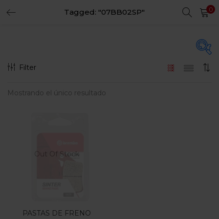
0
Tagged: "07BB02SP"
LOGIN
REGISTER
Enter your username and password to login.
Filter
En oferta
(15)
Mostrando el único resultado
Remember me
Login
Categorias
Lost password?
Categorias
Out Of Stock
PASTAS DE FRENO