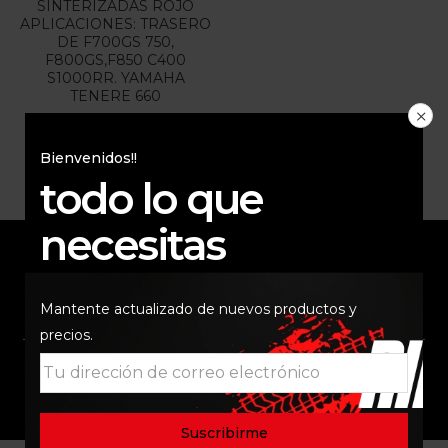
SINTERIZADAS ROJO
APLICACIONES: TRASERO
DE F700GS 750,
F800GS,F850 C400
S1000RR. YAMAHA
TENERE 660
$
200.000
Bienvenidos!!
todo lo que
necesitas
ENVÍO RAPIDO Y
RESPALDO
Mantente actualizado de nuevos productos y
SEGURO
precios.
SOPORTE
COMUNIDAD