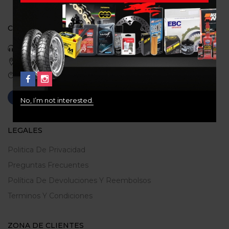
CONTACTO
Celular: 3113422933
Medellin, Colombia
Correo: gerencia@ridershouse.co
No, I’m not interested.
LEGALES
Politica De Privacidad
Preguntas Frecuentes
Política De Devoluciones Y Reembolsos
Terminos Y Condiciones
ZONA DE CLIENTES