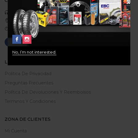
CONTACTO
Celular: 3113422933
Medellin, Colombia
Correo: gerencia@ridershouse.co
No, I’m not interested.
LEGALES
Politica De Privacidad
Preguntas Frecuentes
Política De Devoluciones Y Reembolsos
Terminos Y Condiciones
ZONA DE CLIENTES
Mi Cuenta