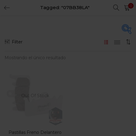
0
Tagged: "07BB38LA"
LOGIN
REGISTER
Enter your username and password to login.
Filter
En oferta
(15)
Mostrando el único resultado
Remember me
Login
Categorias
Lost password?
Categorias
Out Of Stock
Pastillas Freno Delantero