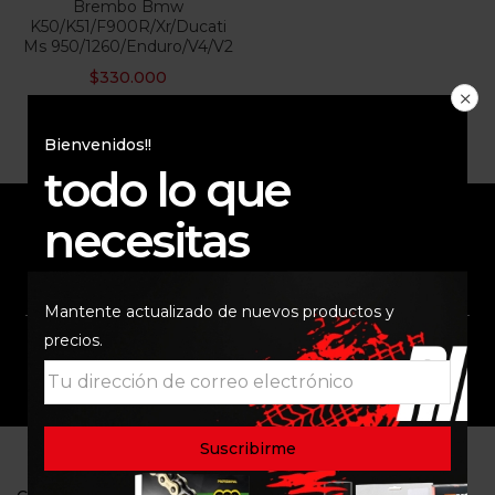
Brembo Bmw
K50/K51/F900R/Xr/Ducati
Ms 950/1260/Enduro/V4/V2
$
330.000
Bienvenidos!!
todo lo que
necesitas
ENVÍO RAPIDO Y
RESPALDO
SEGURO
Mantente actualizado de nuevos productos y
precios.
SOPORTE
COMUNIDAD