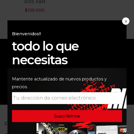
AIRE K&N
$
105.000
Bienvenidos!!
todo lo que
necesitas
ENVÍO RAPIDO Y
RESPALDO
SEGURO
Mantente actualizado de nuevos productos y
precios.
SOPORTE
COMUNIDAD
CONTACTO