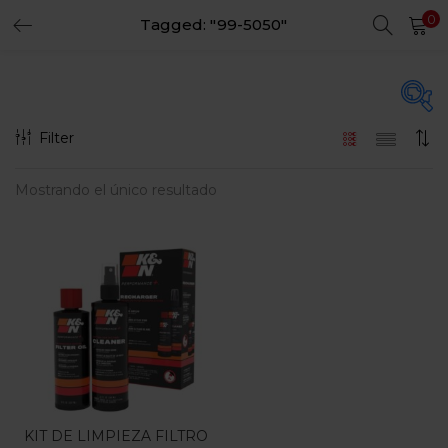
0
Tagged: "99-5050"
LOGIN
REGISTER
Enter your username and password to login.
Filter
En oferta
(15)
Mostrando el único resultado
Remember me
Login
Categorias
Lost password?
Categorias
KIT DE LIMPIEZA FILTRO