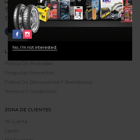
Celular: 3113422933
Medellin, Colombia
Correo: gerencia@ridershouse.co
No, I’m not interested.
LEGALES
Politica De Privacidad
Preguntas Frecuentes
Política De Devoluciones Y Reembolsos
Terminos Y Condiciones
ZONA DE CLIENTES
Mi Cuenta
Carrito